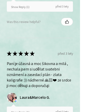
před 3 lety
Show Reply (1)
Was this review helpful?
★
★
★
★
★
před 3 lety
Paní je úžasná a moc šikovna a milá ,
nechala jsem si udělat svatebni
oznámení a zasedací plán - zlata
kaligrafie :)) nádherné 🙏🏻❤️ ze srdce
ji moc děkuji a doporučuji
Laura&Marcelo G.
před 3 lety