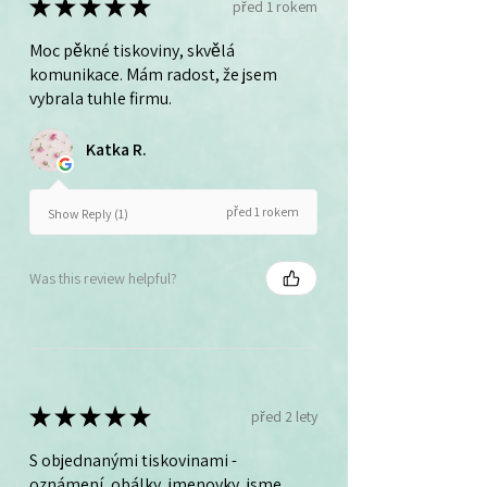
★
★
★
★
★
před 1 rokem
Moc pěkné tiskoviny, skvělá
komunikace. Mám radost, že jsem
vybrala tuhle firmu.
Katka R.
před 1 rokem
Show Reply (1)
Was this review helpful?
★
★
★
★
★
před 2 lety
S objednanými tiskovinami -
oznámení, obálky, jmenovky, jsme