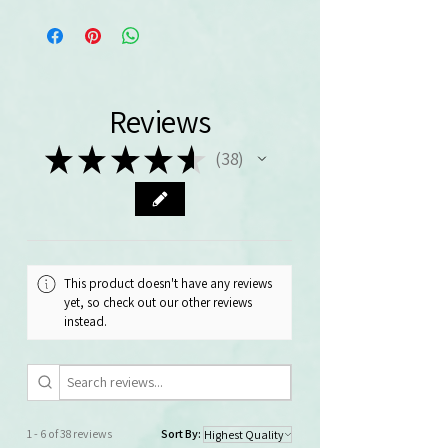
Reviews
★
★
★
★
★
38
38
This product doesn't have any reviews
yet, so check out our other reviews
instead.
1 - 6 of 38 reviews
Sort By: