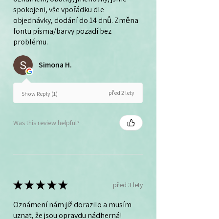
spokojeni, vše vpořádku dle
objednávky, dodání do 14 dnů. Změna
fontu písma/barvy pozadí bez
problému.
Simona H.
před 2 lety
Show Reply (1)
Was this review helpful?
★
★
★
★
★
před 3 lety
Oznámení nám již dorazilo a musím
uznat, že jsou opravdu nádherná!