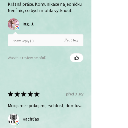
Krásná práce. Komunikace na jedničku.
Není nic, co bych mohla vytknout.
Ing. J.
před 3 lety
Show Reply (1)
Was this review helpful?
★
★
★
★
★
před 3 lety
Moc jsme spokojeni, rychlost, domluva.
Kachťas