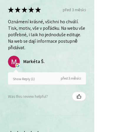
★
★
★
★
★
před 3 měsíci
Oznámení krásné, všichni ho chválí.
Tisk, motiv, vše v pořádku. Na webu vše
potřebné, i laik ho jednoduše edituje.
Na web se dají informace postupně
přidávat.
Markéta Š.
před 3 měsíci
Show Reply (1)
Was this review helpful?