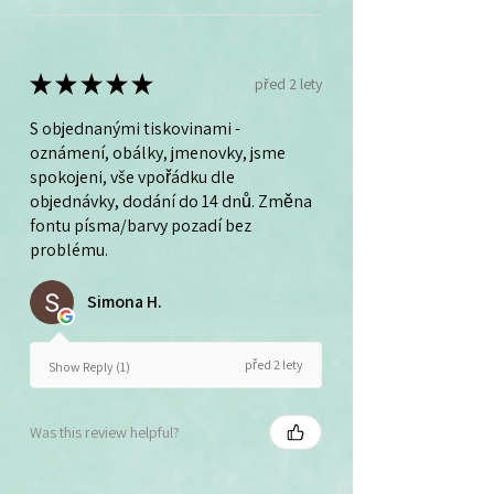
★
★
★
★
★
před 2 lety
S objednanými tiskovinami -
oznámení, obálky, jmenovky, jsme
spokojeni, vše vpořádku dle
objednávky, dodání do 14 dnů. Změna
fontu písma/barvy pozadí bez
problému.
Simona H.
před 2 lety
Show Reply (1)
Was this review helpful?