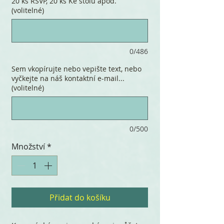
20 ks RSVP, 20 ks Ke stolu apod.
(volitelné)
0/486
Sem vkopírujte nebo vepište text, nebo
vyčkejte na náš kontaktní e-mail...
(volitelné)
0/500
Množství
*
Přidat do košíku