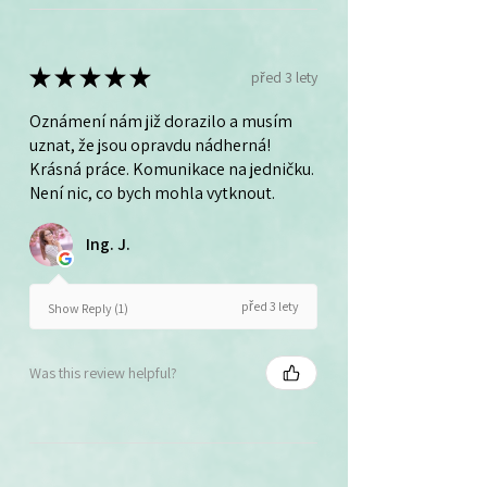
★
★
★
★
★
před 3 lety
Oznámení nám již dorazilo a musím
uznat, že jsou opravdu nádherná!
Krásná práce. Komunikace na jedničku.
Není nic, co bych mohla vytknout.
Ing. J.
před 3 lety
Show Reply (1)
Was this review helpful?