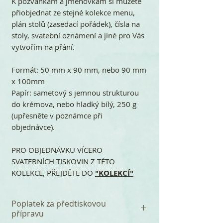
K pozvánkám a jmenovkám si můžete
přiobjednat ze stejné kolekce menu,
plán stolů (zasedací pořádek), čísla na
stoly, svatební oznámení a jiné pro Vás
vytvořím na přání.
Formát: 50 mm x 90 mm, nebo 90 mm
x 100mm
Papír: sametový s jemnou strukturou
do krémova, nebo hladký bílý, 250 g
(upřesněte v poznámce při
objednávce).
PRO OBJEDNÁVKU VÍCERO
SVATEBNÍCH TISKOVIN Z TÉTO
KOLEKCE, PŘEJDĚTE DO
"KOLEKCÍ"
Poplatek za předtiskovou
přípravu