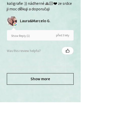
kaligrafie :)) nádherné 🙏🏻❤️ ze srdce
ji moc děkuji a doporučuji
Laura&Marcelo G.
před 3 lety
Show Reply (1)
Was this review helpful?
Show more