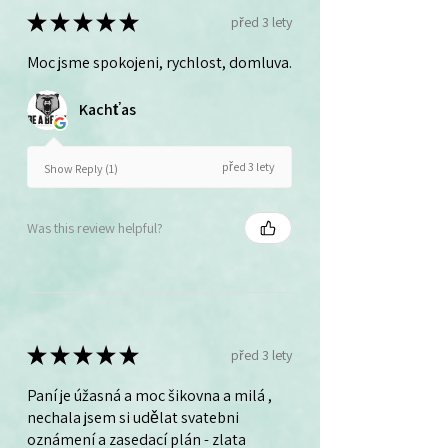
★
★
★
★
★
před 3 lety
Moc jsme spokojeni, rychlost, domluva.
Kachťas
před 3 lety
Show Reply (1)
Was this review helpful?
★
★
★
★
★
před 3 lety
Paní je úžasná a moc šikovna a milá ,
nechala jsem si udělat svatebni
oznámení a zasedací plán - zlata