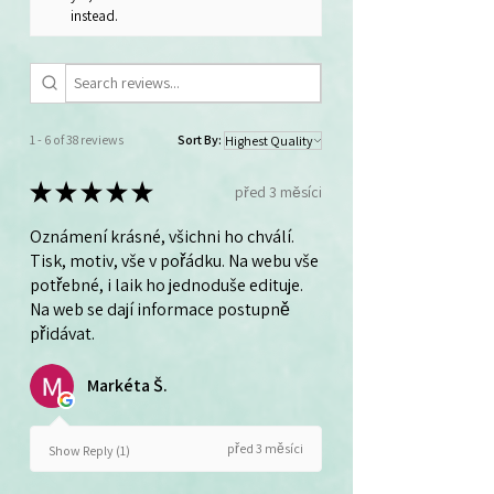
instead.
1 - 6 of 38 reviews
Sort By:
★
★
★
★
★
před 3 měsíci
Oznámení krásné, všichni ho chválí.
Tisk, motiv, vše v pořádku. Na webu vše
potřebné, i laik ho jednoduše edituje.
Na web se dají informace postupně
přidávat.
Markéta Š.
před 3 měsíci
Show Reply (1)