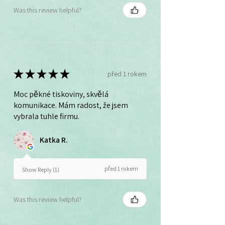
Was this review helpful?
★
★
★
★
★
před 1 rokem
Moc pěkné tiskoviny, skvělá
komunikace. Mám radost, že jsem
vybrala tuhle firmu.
Katka R.
před 1 rokem
Show Reply (1)
Was this review helpful?