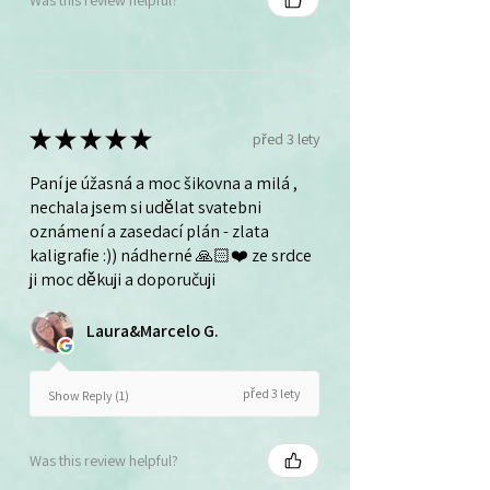
★
★
★
★
★
před 3 lety
Paní je úžasná a moc šikovna a milá ,
nechala jsem si udělat svatebni
oznámení a zasedací plán - zlata
kaligrafie :)) nádherné 🙏🏻❤️ ze srdce
ji moc děkuji a doporučuji
Laura&Marcelo G.
před 3 lety
Show Reply (1)
Was this review helpful?