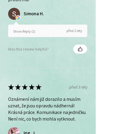
Simona H.
před 2 lety
Show Reply (1)
Was this review helpful?
★
★
★
★
★
před 3 lety
Oznámení nám již dorazilo a musím
uznat, že jsou opravdu nádherná!
Krásná práce. Komunikace na jedničku.
Není nic, co bych mohla vytknout.
Ing. J.