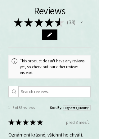
Reviews
★
★
★
★
★
38
38
This product doesn't have any reviews
yet, so check out our other reviews
instead.
1 - 6 of 38 reviews
Sort By:
★
★
★
★
★
před 3 měsíci
Oznámení krásné, všichni ho chválí.