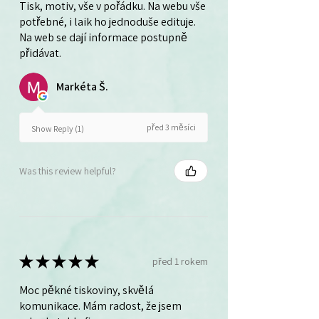
Tisk, motiv, vše v pořádku. Na webu vše
potřebné, i laik ho jednoduše edituje.
Na web se dají informace postupně
přidávat.
Markéta Š.
před 3 měsíci
Show Reply (1)
Was this review helpful?
★
★
★
★
★
před 1 rokem
Moc pěkné tiskoviny, skvělá
komunikace. Mám radost, že jsem