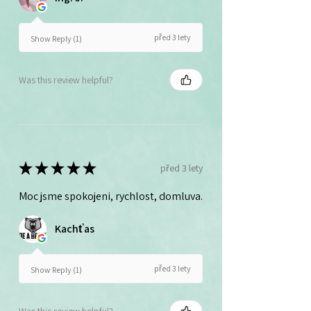
před 3 lety
Show Reply (1)
Was this review helpful?
★
★
★
★
★
před 3 lety
Moc jsme spokojeni, rychlost, domluva.
Kachťas
před 3 lety
Show Reply (1)
Was this review helpful?