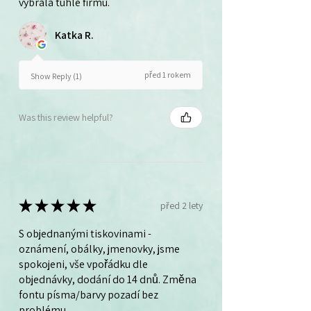
vybrala tuhle firmu.
Katka R.
před 1 rokem
Show Reply (1)
Was this review helpful?
★
★
★
★
★
před 2 lety
S objednanými tiskovinami -
oznámení, obálky, jmenovky, jsme
spokojeni, vše vpořádku dle
objednávky, dodání do 14 dnů. Změna
fontu písma/barvy pozadí bez
problému.