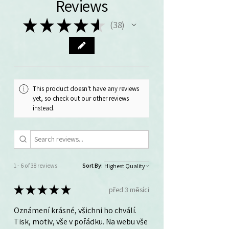
Reviews
★
★
★
★
★
38
38
This product doesn't have any reviews
yet, so check out our other reviews
instead.
1 - 6 of 38 reviews
Sort By:
★
★
★
★
★
před 3 měsíci
Oznámení krásné, všichni ho chválí.
Tisk, motiv, vše v pořádku. Na webu vše