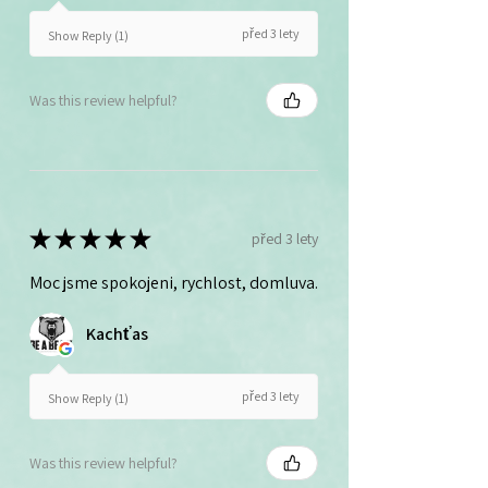
před 3 lety
Show Reply (1)
Was this review helpful?
★
★
★
★
★
před 3 lety
Moc jsme spokojeni, rychlost, domluva.
Kachťas
před 3 lety
Show Reply (1)
Was this review helpful?