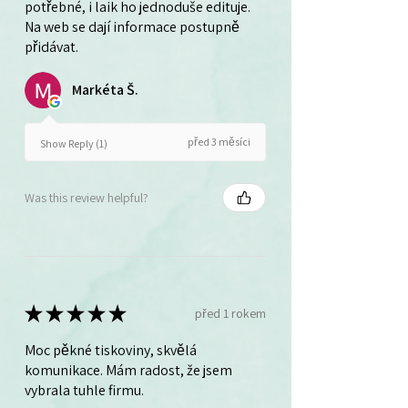
potřebné, i laik ho jednoduše edituje.
Na web se dají informace postupně
přidávat.
Markéta Š.
před 3 měsíci
Show Reply (1)
Was this review helpful?
★
★
★
★
★
před 1 rokem
Moc pěkné tiskoviny, skvělá
komunikace. Mám radost, že jsem
vybrala tuhle firmu.