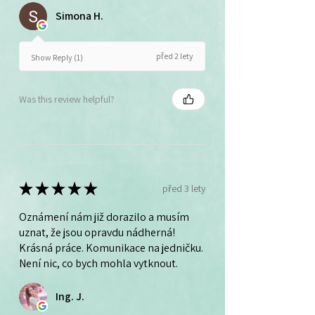
Simona H.
před 2 lety
Show Reply (1)
Was this review helpful?
★
★
★
★
★
před 3 lety
Oznámení nám již dorazilo a musím
uznat, že jsou opravdu nádherná!
Krásná práce. Komunikace na jedničku.
Není nic, co bych mohla vytknout.
Ing. J.