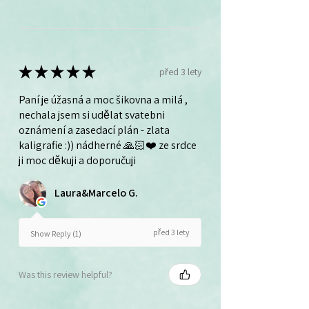
★
★
★
★
★
před 3 lety
Paní je úžasná a moc šikovna a milá ,
nechala jsem si udělat svatebni
oznámení a zasedací plán - zlata
kaligrafie :)) nádherné 🙏🏻❤️ ze srdce
ji moc děkuji a doporučuji
Laura&Marcelo G.
před 3 lety
Show Reply (1)
Was this review helpful?