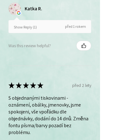
Katka R.
před 1 rokem
Show Reply (1)
Was this review helpful?
★
★
★
★
★
před 2 lety
S objednanými tiskovinami -
oznámení, obálky, jmenovky, jsme
spokojeni, vše vpořádku dle
objednávky, dodání do 14 dnů. Změna
fontu písma/barvy pozadí bez
problému.