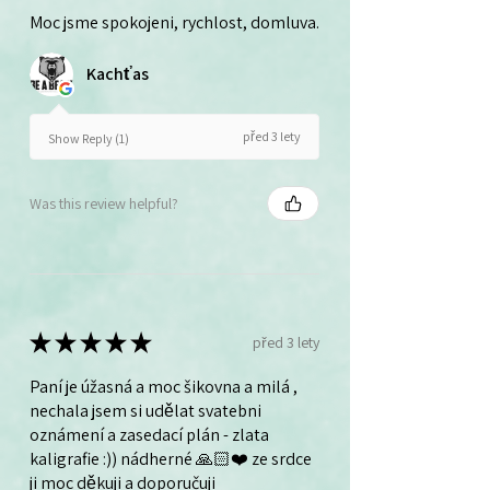
Moc jsme spokojeni, rychlost, domluva.
Kachťas
před 3 lety
Show Reply (1)
Was this review helpful?
★
★
★
★
★
před 3 lety
Paní je úžasná a moc šikovna a milá ,
nechala jsem si udělat svatebni
oznámení a zasedací plán - zlata
kaligrafie :)) nádherné 🙏🏻❤️ ze srdce
ji moc děkuji a doporučuji