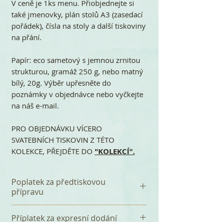
V ceně je 1ks menu. Přiobjednejte si
také jmenovky, plán stolů A3 (zasedací
pořádek), čísla na stoly a další tiskoviny
na přání.
Papír: eco sametový s jemnou zrnitou
strukturou, gramáž 250 g, nebo matný
bílý, 20g. Výběr upřesněte do
poznámky v objednávce nebo vyčkejte
na náš e-mail.
PRO OBJEDNÁVKU VÍCERO
SVATEBNÍCH TISKOVIN Z TÉTO
KOLEKCE, PŘEJDĚTE DO
"KOLEKCÍ".
Poplatek za předtiskovou
přípravu
K celkové částce se připočítává
Příplatek za expresní dodání