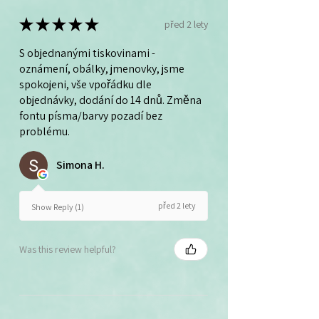
★
★
★
★
★
před 2 lety
S objednanými tiskovinami -
oznámení, obálky, jmenovky, jsme
spokojeni, vše vpořádku dle
objednávky, dodání do 14 dnů. Změna
fontu písma/barvy pozadí bez
problému.
Simona H.
před 2 lety
Show Reply (1)
Was this review helpful?