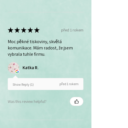
★
★
★
★
★
před 1 rokem
Moc pěkné tiskoviny, skvělá
komunikace. Mám radost, že jsem
vybrala tuhle firmu.
Katka R.
před 1 rokem
Show Reply (1)
Was this review helpful?