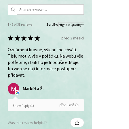
1 - 6 of 38 reviews
Sort By:
★
★
★
★
★
před 3 měsíci
Oznámení krásné, všichni ho chválí.
Tisk, motiv, vše v pořádku. Na webu vše
potřebné, i laik ho jednoduše edituje.
Na web se dají informace postupně
přidávat.
Markéta Š.
před 3 měsíci
Show Reply (1)
Was this review helpful?