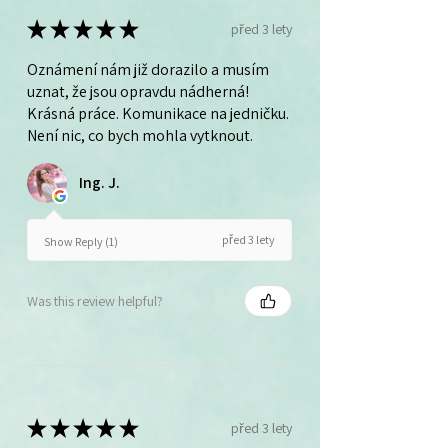
★
★
★
★
★
před 3 lety
Oznámení nám již dorazilo a musím
uznat, že jsou opravdu nádherná!
Krásná práce. Komunikace na jedničku.
Není nic, co bych mohla vytknout.
Ing. J.
před 3 lety
Show Reply (1)
Was this review helpful?
★
★
★
★
★
před 3 lety