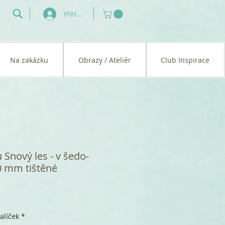
Přihlásit se
Na zakázku
Obrazy / Ateliér
Club Inspirace
Snový les - v šedo-
0 mm tištěné
alíček
*