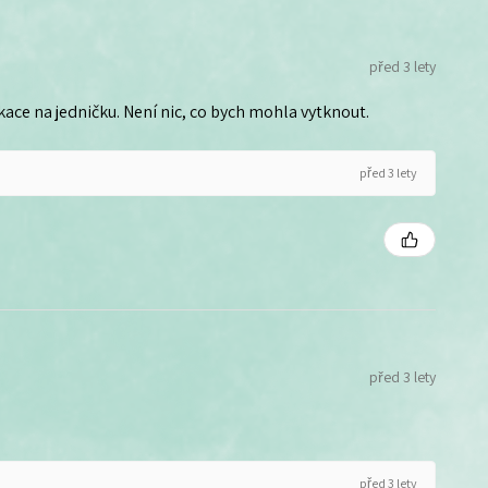
před 3 lety
ce na jedničku. Není nic, co bych mohla vytknout.
před 3 lety
před 3 lety
před 3 lety