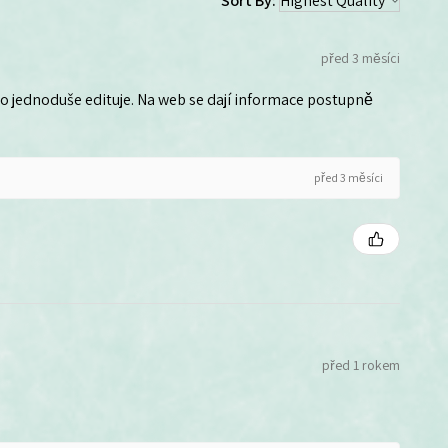
Sort By:
před 3 měsíci
 ho jednoduše edituje. Na web se dají informace postupně
před 3 měsíci
před 1 rokem