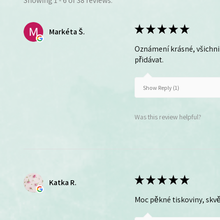
Showing 1 - 6 of 38 reviews.
★
★
★
★
★
Markéta Š.
Oznámení krásné, všichni 
přidávat.
Show Reply (1)
Was this review helpful?
★
★
★
★
★
Katka R.
Moc pěkné tiskoviny, skvě