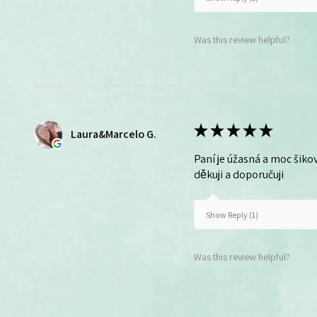
Was this review helpful?
★
★
★
★
★
Laura&Marcelo G.
Paní je úžasná a moc šikov
děkuji a doporučuji
Show Reply (1)
Was this review helpful?