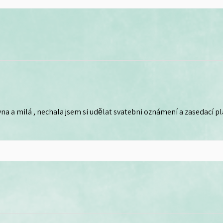
na a milá , nechala jsem si udělat svatebni oznámení a zasedací plá