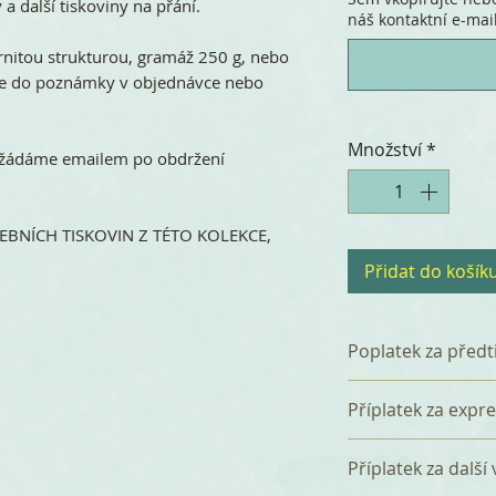
 a další tiskoviny na přání.
náš kontaktní e-mail.
rnitou strukturou, gramáž 250 g, nebo
ěte do poznámky v objednávce nebo
Množství
*
 vyžádáme emailem po obdržení
BNÍCH TISKOVIN Z TÉTO KOLEKCE,
Přidat do košík
Poplatek za předt
K celkové částce 
Příplatek za expr
poplatek 360 Kč z
který zahrnuje p
Tištěná svatební
Příplatek za další
a tři korektury. P
dnů bez příplatku