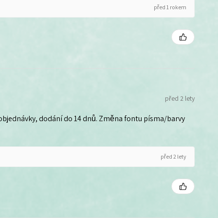
před 1 rokem
před 2 lety
 objednávky, dodání do 14 dnů. Změna fontu písma/barvy
před 2 lety