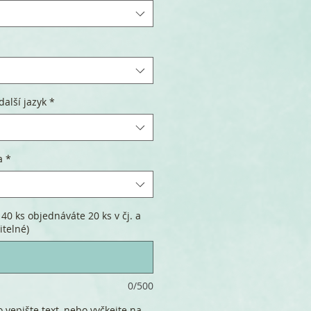
další jazyk
*
a
*
40 ks objednáváte 20 ks v čj. a
itelné)
0/500
 vepište text, nebo vyčkejte na