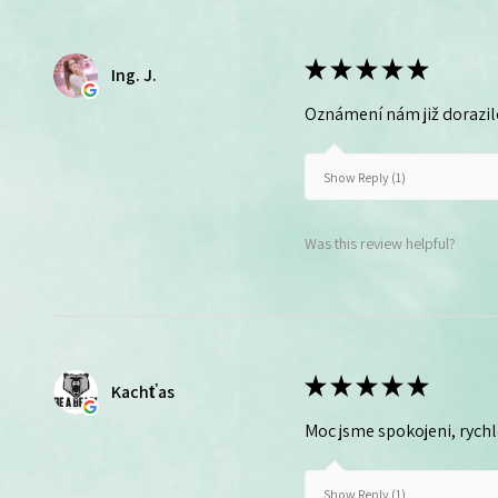
★
★
★
★
★
Ing. J.
Oznámení nám již dorazil
Show Reply (1)
Was this review helpful?
★
★
★
★
★
Kachťas
Moc jsme spokojeni, rych
Show Reply (1)