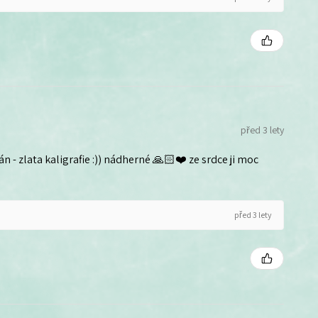
před 3 lety
n - zlata kaligrafie :)) nádherné 🙏🏻❤️ ze srdce ji moc
před 3 lety