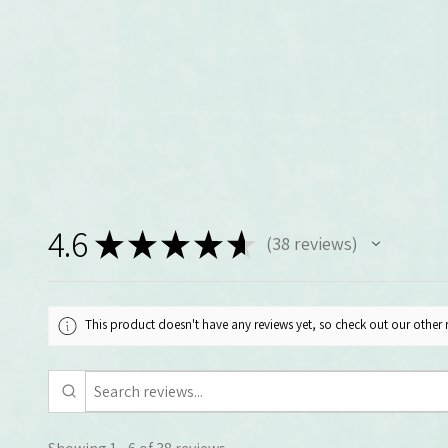
4.6
★
★
★
★
★
38
reviews
38
This product doesn't have any reviews yet, so check out our other 