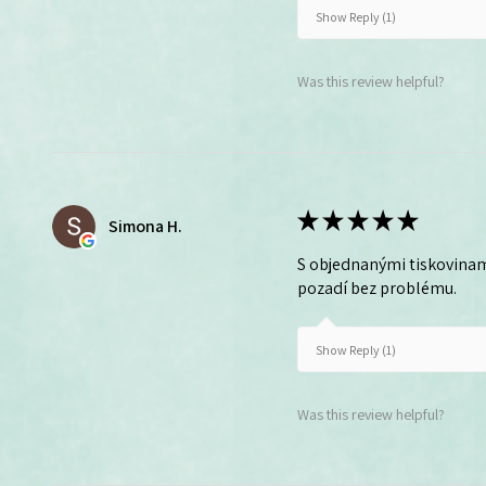
Show Reply (1)
Was this review helpful?
★
★
★
★
★
Simona H.
S objednanými tiskovinam
pozadí bez problému.
Show Reply (1)
Was this review helpful?