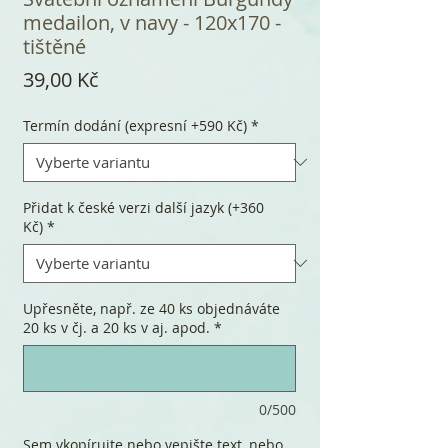
medailon, v navy - 120x170 -
tištěné
Cena
39,00 Kč
Termín dodání (expresní +590 Kč)
*
Přidat k české verzi další jazyk (+360
Kč)
*
Upřesněte, např. ze 40 ks objednáváte
20 ks v čj. a 20 ks v aj. apod.
*
0/500
Sem vkopírujte nebo vepište text, nebo