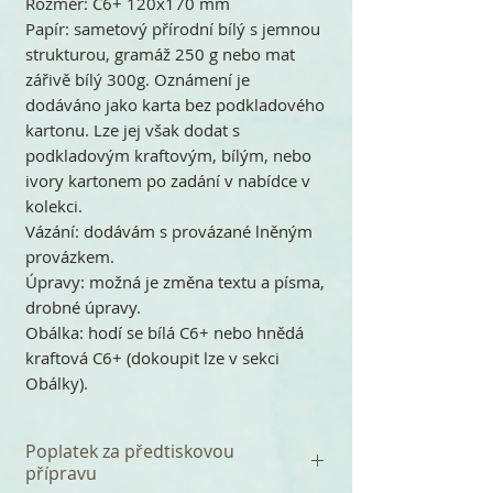
Rozměr: C6+ 120x170 mm
Papír: sametový přírodní bílý s jemnou
strukturou, gramáž 250 g nebo mat
zářivě bílý 300g. Oznámení je
dodáváno jako karta bez podkladového
kartonu. Lze jej však dodat s
podkladovým kraftovým, bílým, nebo
ivory kartonem po zadání v nabídce v
kolekci.
Vázání: dodávám s provázané lněným
provázkem.
Úpravy: možná je změna textu a písma,
drobné úpravy.
Obálka: hodí se bílá C6+ nebo hnědá
kraftová C6+ (dokoupit lze v sekci
Obálky).
Poplatek za předtiskovou
přípravu