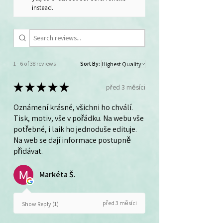
instead.
1 - 6 of 38 reviews
Sort By:
★
★
★
★
★
před 3 měsíci
Oznámení krásné, všichni ho chválí.
Tisk, motiv, vše v pořádku. Na webu vše
potřebné, i laik ho jednoduše edituje.
Na web se dají informace postupně
přidávat.
Markéta Š.
před 3 měsíci
Show Reply (1)