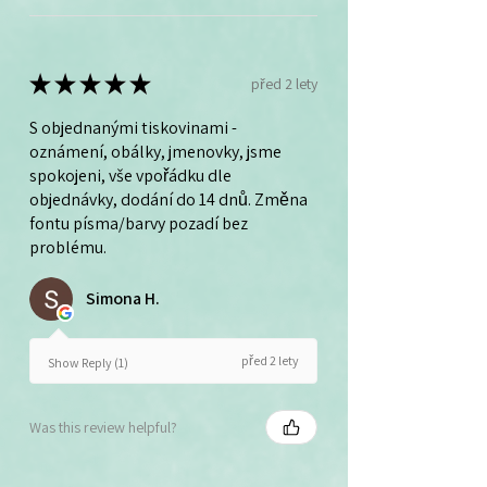
★
★
★
★
★
před 2 lety
S objednanými tiskovinami -
oznámení, obálky, jmenovky, jsme
spokojeni, vše vpořádku dle
objednávky, dodání do 14 dnů. Změna
fontu písma/barvy pozadí bez
problému.
Simona H.
před 2 lety
Show Reply (1)
Was this review helpful?