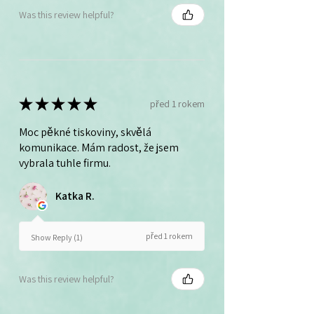
Was this review helpful?
★
★
★
★
★
před 1 rokem
Moc pěkné tiskoviny, skvělá
komunikace. Mám radost, že jsem
vybrala tuhle firmu.
Katka R.
před 1 rokem
Show Reply (1)
Was this review helpful?