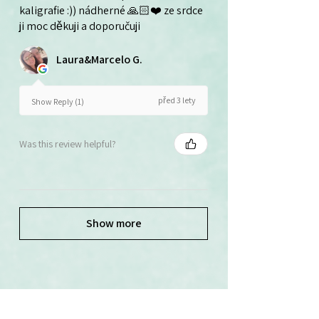
kaligrafie :)) nádherné 🙏🏻❤️ ze srdce
ji moc děkuji a doporučuji
Laura&Marcelo G.
před 3 lety
Show Reply (1)
Was this review helpful?
Show more