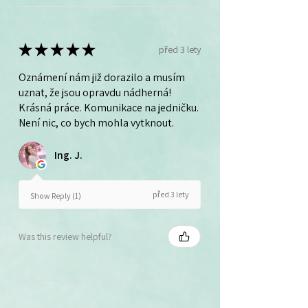
★
★
★
★
★
před 3 lety
Oznámení nám již dorazilo a musím
uznat, že jsou opravdu nádherná!
Krásná práce. Komunikace na jedničku.
Není nic, co bych mohla vytknout.
Ing. J.
před 3 lety
Show Reply (1)
Was this review helpful?