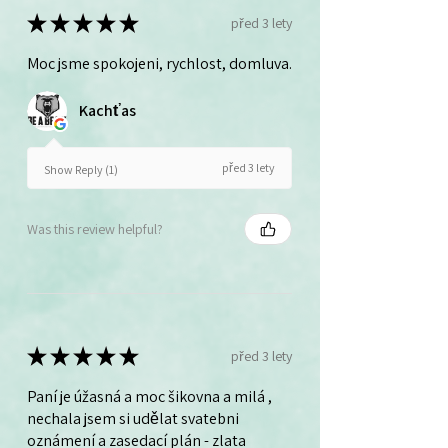
★
★
★
★
★
před 3 lety
Moc jsme spokojeni, rychlost, domluva.
Kachťas
před 3 lety
Show Reply (1)
Was this review helpful?
★
★
★
★
★
před 3 lety
Paní je úžasná a moc šikovna a milá ,
nechala jsem si udělat svatebni
oznámení a zasedací plán - zlata