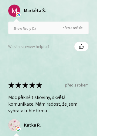
Markéta Š.
před 3 měsíci
Show Reply (1)
Was this review helpful?
★
★
★
★
★
před 1 rokem
Moc pěkné tiskoviny, skvělá
komunikace. Mám radost, že jsem
vybrala tuhle firmu.
Katka R.