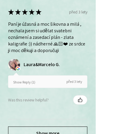
★
★
★
★
★
před 3 lety
Paní je úžasná a moc šikovna a milá ,
nechala jsem si udělat svatebni
oznámení a zasedací plán - zlata
kaligrafie :)) nádherné 🙏🏻❤️ ze srdce
ji moc děkuji a doporučuji
Laura&Marcelo G.
před 3 lety
Show Reply (1)
Was this review helpful?
Show more