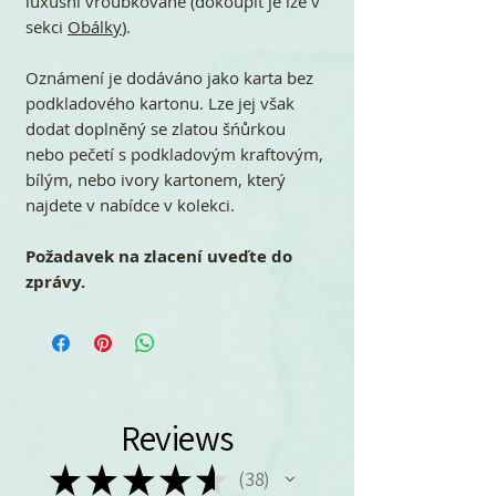
luxusní vroubkované (dokoupit je lze v
sekci
Obálky
).
Oznámení je dodáváno jako karta bez
podkladového kartonu. Lze jej však
dodat doplněný se zlatou šńůrkou
nebo pečetí s podkladovým kraftovým,
bílým, nebo ivory kartonem, který
najdete v nabídce v kolekci.
Požadavek na zlacení uveďte do
zprávy.
Reviews
★
★
★
★
★
38
38