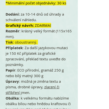
*Minimální počet objednávky: 30 ks
Dodání:
za 10-14 dnů od úhrady a
schválení náhledu.
Grafický návrh:
ZDARMA!
Rozměr
: krásný velký formát (115x165
mm).
Tisk
: oboustranný.
Příplatek
: Za další jazykovou mutaci
je 150 Kč příplatek za grafické
zpracování, překlad textu uveďte do
poznámky.
Papír
: ECO přírodní, gramáž 250 g
nebo bílý matný 300 g
Úpravy
: možná je změna textu a
písma, drobné úpravy,
zlacení či
stříbření
jmen.
Obálka
: k velkému formátu nabízíme
obálku bílou nebo hnědou kraftovou či