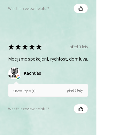
Was this review helpful?
★
★
★
★
★
před 3 lety
Moc jsme spokojeni, rychlost, domluva.
Kachťas
před 3 lety
Show Reply (1)
Was this review helpful?