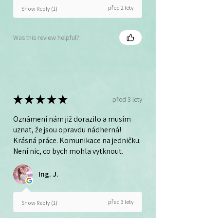
před 2 lety
Show Reply (1)
Was this review helpful?
★
★
★
★
★
před 3 lety
Oznámení nám již dorazilo a musím
uznat, že jsou opravdu nádherná!
Krásná práce. Komunikace na jedničku.
Není nic, co bych mohla vytknout.
Ing. J.
před 3 lety
Show Reply (1)