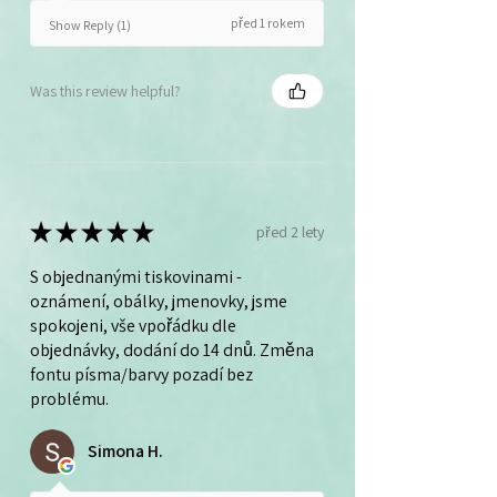
před 1 rokem
Show Reply (1)
Was this review helpful?
★
★
★
★
★
před 2 lety
S objednanými tiskovinami -
oznámení, obálky, jmenovky, jsme
spokojeni, vše vpořádku dle
objednávky, dodání do 14 dnů. Změna
fontu písma/barvy pozadí bez
problému.
Simona H.