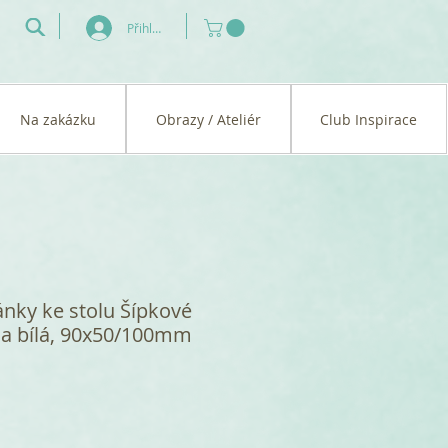
Přihlásit se
Na zakázku
Obrazy / Ateliér
Club Inspirace
ánky ke stolu Šípkové
í a bílá, 90x50/100mm