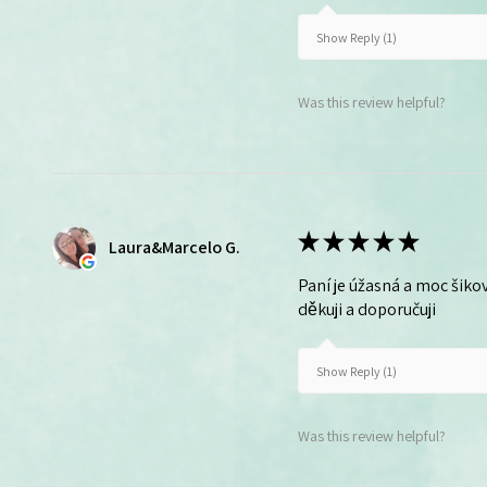
Show Reply (1)
Was this review helpful?
★
★
★
★
★
Laura&Marcelo G.
Paní je úžasná a moc šikov
děkuji a doporučuji
Show Reply (1)
Was this review helpful?