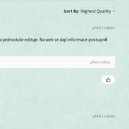
Sort By:
před 3 měsíci
 ho jednoduše edituje. Na web se dají informace postupně
před 3 měsíci
před 1 rokem