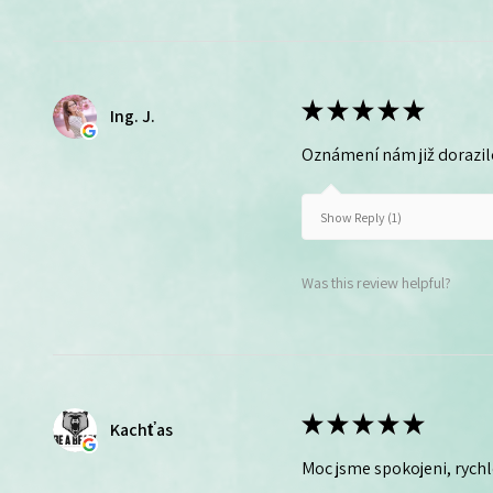
★
★
★
★
★
Ing. J.
Oznámení nám již dorazil
Show Reply (1)
Was this review helpful?
★
★
★
★
★
Kachťas
Moc jsme spokojeni, rych