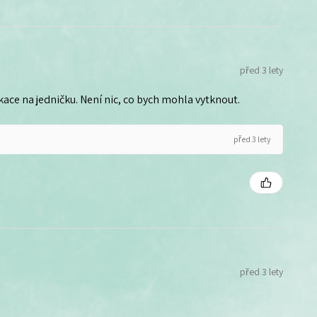
před 3 lety
ce na jedničku. Není nic, co bych mohla vytknout.
před 3 lety
před 3 lety