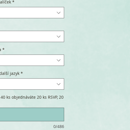
alíček
*
a
*
další jazyk
*
 40 ks objednáváte 20 ks RSVP, 20
0/486