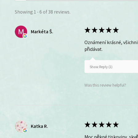
Showing 1 - 6 of 38 reviews.
★
★
★
★
★
Markéta Š.
Oznámení krásné, všichni 
přidávat.
Show Reply (1)
Was this review helpful?
★
★
★
★
★
Katka R.
Moc pěkné tiskoviny, skvě