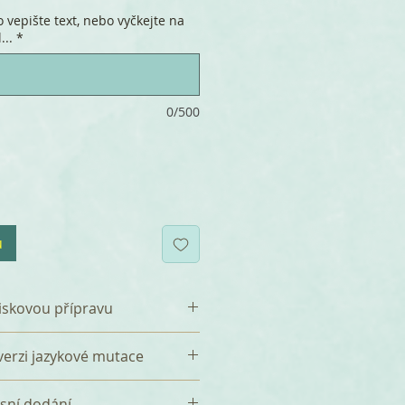
 vepište text, nebo vyčkejte na
...
*
0/500
u
iskovou přípravu
se připočítává jednorázový
 verzi jazykové mutace
a předtiskovou přípravu,
ředevším sazba Vašeho textu a
jazykové mutace k české
esní dodání