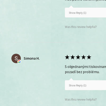
Show Reply (1)
Was this review helpful?
★
★
★
★
★
Simona H.
S objednanými tiskovinam
pozadí bez problému.
Show Reply (1)
Was this review helpful?