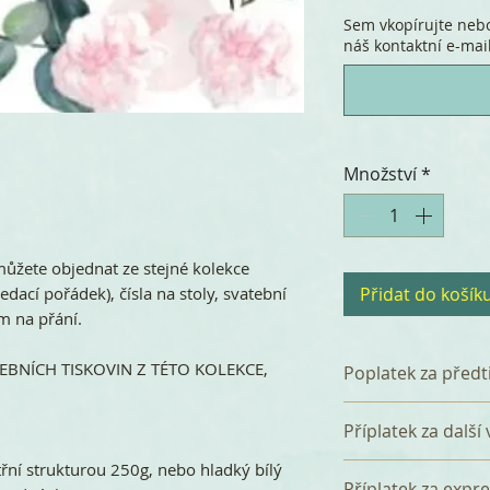
Sem vkopírujte nebo
náš kontaktní e-mail
Množství
*
můžete objednat ze stejné kolekce
dací pořádek), čísla na stoly, svatební
Přidat do košík
ím na přání.
BNÍCH TISKOVIN Z TÉTO KOLEKCE,
Poplatek za předt
K celkové částce 
Příplatek za další
poplatek 120 Kč z
který zahrnuje p
třní strukturou 250g, nebo hladký bílý
Za přidání další 
Příplatek za expr