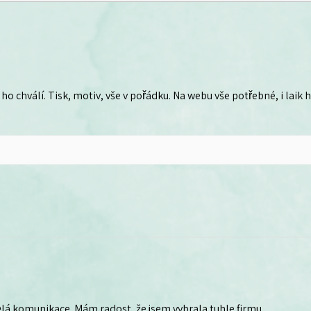
ho chválí. Tisk, motiv, vše v pořádku. Na webu vše potřebné, i laik
lá komunikace. Mám radost, že jsem vybrala tuhle firmu.