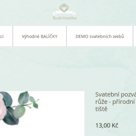
cí
Výhodné BALÍČKY
DEMO svatebních webů
Svatební pozv
růže - přírodn
tiště
Cena
13,00 Kč