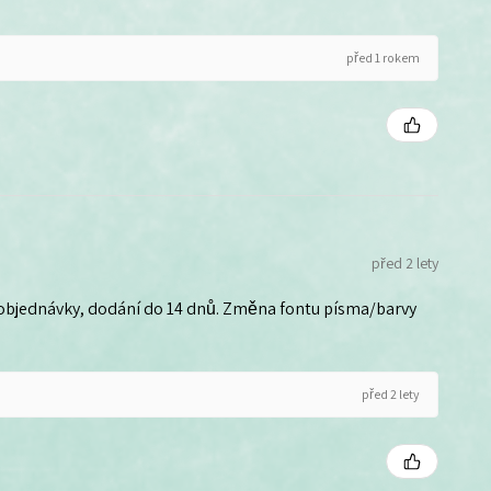
před 1 rokem
před 2 lety
 objednávky, dodání do 14 dnů. Změna fontu písma/barvy
před 2 lety