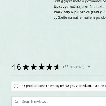
300 g (upřesněte v poznámce o
Úpravy:
možná je změna textu 
Podklady k přípravě (text):
vl
vyčkejte na náš e-mailem po ob
4.6
★
★
★
★
★
38
reviews
38
This product doesn't have any reviews yet, so check out our other 