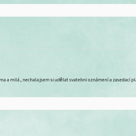
na a milá , nechala jsem si udělat svatebni oznámení a zasedací plá