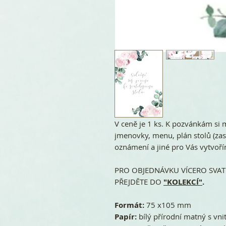
V ceně je 1 ks. K pozvánkám si 
jmenovky, menu, plán stolů (zase
oznámení a jiné pro Vás vytvoř
PRO OBJEDNÁVKU VÍCERO SVATE
PŘEJDĚTE DO
"KOLEKCÍ"
.
Formát:
75 x105 mm
Papír:
bílý přírodní matný s vni