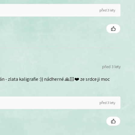
před 3 lety
před 3 lety
n - zlata kaligrafie :)) nádherné 🙏🏻❤️ ze srdce ji moc
před 3 lety