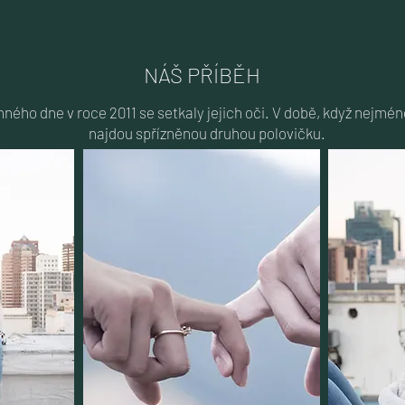
NÁŠ PŘÍBĚH
ného dne v roce 2011 se setkaly jejich oči. V době, když nejmén
najdou spřízněnou druhou polovičku.