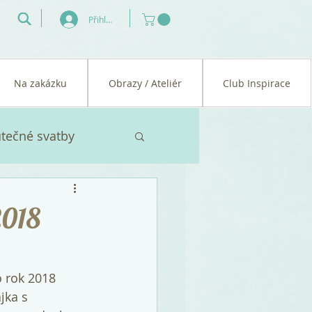
Přihlásit se
Na zakázku
Obrazy / Ateliér
Club Inspirace
tečné svatby
í cesta
2018
 rok 2018 
jka s 