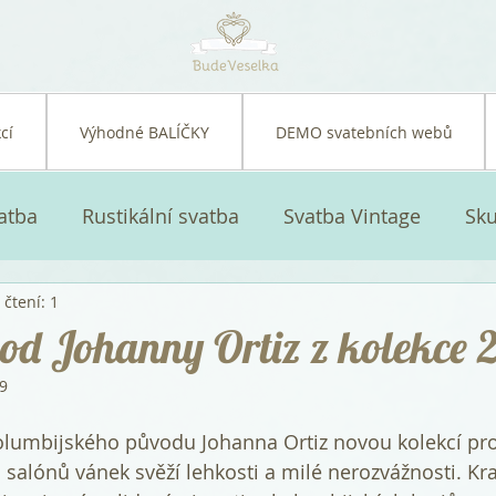
cí
Výhodné BALÍČKY
DEMO svatebních webů
atba
Rustikální svatba
Svatba Vintage
Sku
čtení: 1
atební šaty a doplňky
Svatební kytice
Svatebn
od Johanny Ortiz z kolekce 
19
lumbijského původu Johanna Ortiz novou kolekcí pro
 salónů vánek svěží lehkosti a milé nerozvážnosti. Kra