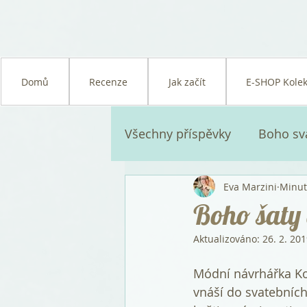
Domů
Recenze
Jak začít
E-SHOP Kolek
Všechny příspěvky
Boho sv
Eva Marzini
Minut 
Nordic glam svatba
Sv
Boho šaty 
Aktualizováno:
26. 2. 20
Doporučené
Módní návrhářka Ko
vnáší do svatebních