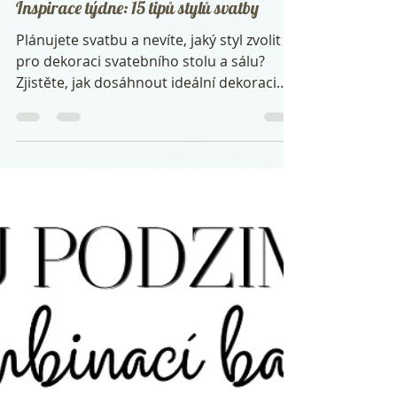
Eva Marzini
16. 10. 2021
Minut čtení: 1
Inspirace týdne: 15 tipů stylů svatby
Plánujete svatbu a nevíte, jaký styl zvolit
pro dekoraci svatebního stolu a sálu?
Zjistěte, jak dosáhnout ideální dekoraci
díky 15 tipům...