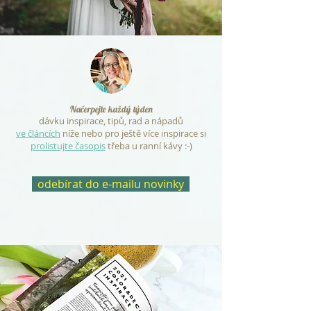
Načerpejte každý týden
dávku inspirace, tipů, rad a nápadů
ve článcích
níže nebo pro ještě více inspirace si
prolistujte časopis
třeba u ranní kávy :-)
odebírat do e-mailu novinky