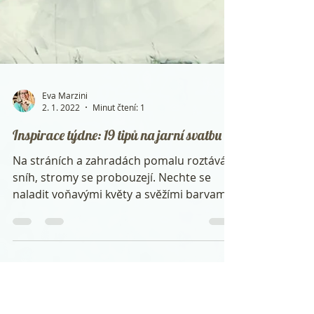
Eva Marzini
2. 1. 2022
Minut čtení: 1
Inspirace týdne: 19 tipů na jarní svatbu
Na stráních a zahradách pomalu roztává
sníh, stromy se probouzejí. Nechte se
naladit voňavými květy a svěžími barvami
na výzdobu stolu a...