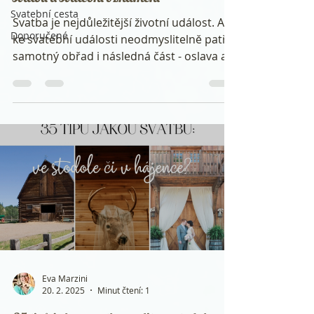
Svatební cesta
Svatba je nejdůležitější životní událost. A
Doporučené
ke svatební události neodmyslitelně patří
samotný obřad i následná část - oslava a
její celková
Eva Marzini
20. 2. 2025
Minut čtení: 1