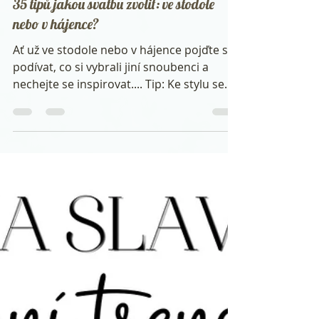
35 tipů jakou svatbu zvolit: ve stodole
nebo v hájence?
Ať už ve stodole nebo v hájence pojďte se
podívat, co si vybrali jiní snoubenci a
nechejte se inspirovat.... Tip: Ke stylu se
hodí...