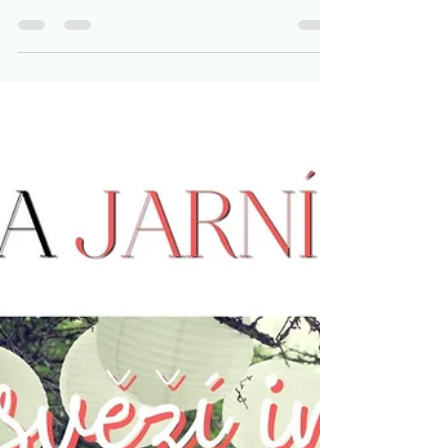
svatebního obřadu. Symbolizuje přechod
z jedné životní etapy do druhé. A ke
svatebnímu obřadu...