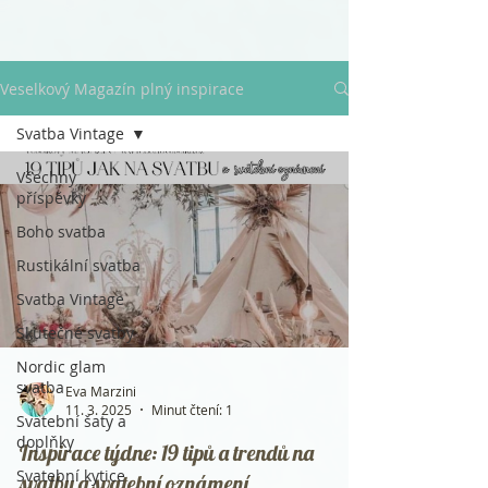
Veselkový Magazín plný inspirace
Svatba Vintage
Všechny
příspěvky
Boho svatba
Rustikální svatba
Svatba Vintage
Skutečné svatby
Nordic glam
svatba
Eva Marzini
11. 3. 2025
Minut čtení: 1
Svatební šaty a
doplňky
Inspirace týdne: 19 tipů a trendů na
Svatební kytice
svatbu a svatební oznámení