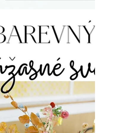
letošního podzimu
Podzim se blíží a s ním podzimní svatby.
Snoubenci se tu mohou nechat inspirovat
nejen trendy barvami a styly i barevnými
doplňky a podzimní