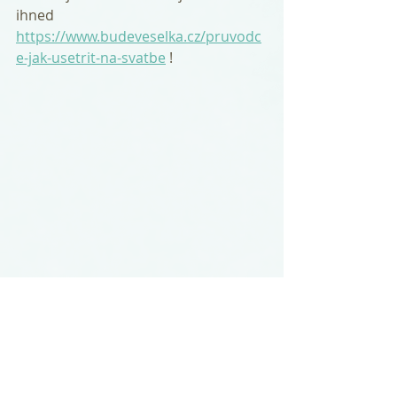
ihned 
https://www.budeveselka.cz/pruvodc
e-jak-usetrit-na-svatbe
 !
ke stažení zdarma