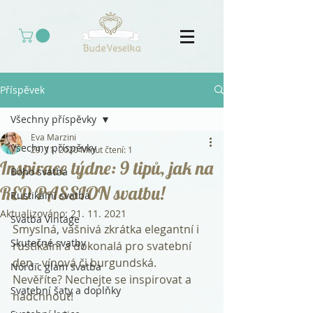
Příspěvek
Všechny příspěvky
Eva Marzini
Všechny příspěvky
29. 11. 2020
Minut čtení: 1
Inspirace týdne: 9 tipů, jak na
Boho svatba
RED PASSION svatbu!
Rustikální svatba
Aktualizováno:
21. 11. 2021
Svatba Vintage
Smyslná, vášnivá zkrátka elegantní i 
Skutečné svatby
rustikální a dokonalá pro svatební 
den - vínová či burgundská. 
Nordic glam svatba
Nevěříte? Nechejte se inspirovat a 
Svatební šaty a doplňky
nadchnout!