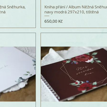
ěžná Sněhurka,
Kniha přání / Album Něžná Sněhu
ěná
navy modrá 297x210, tištěná
Cena
650,00 Kč