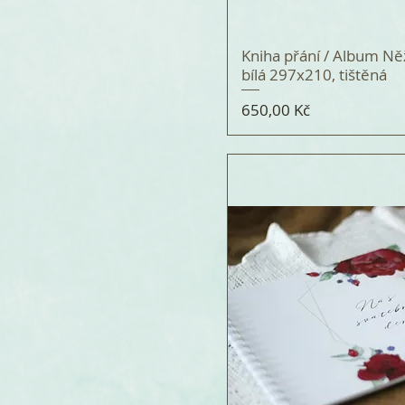
Kniha přání / Album N
bílá 297x210, tištěná
Cena
650,00 Kč