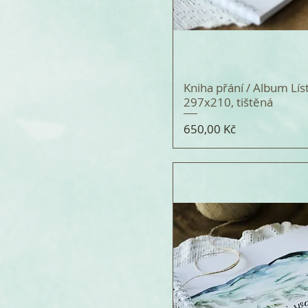
Kniha přání / Album Líst
297x210, tištěná
Cena
650,00 Kč