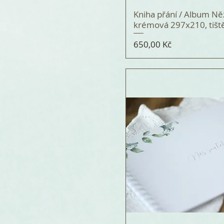
Kniha přání / Album N
krémová 297x210, tišt
Cena
650,00 Kč