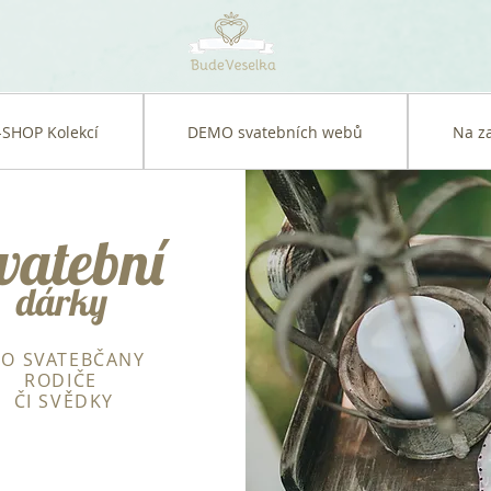
-SHOP Kolekcí
DEMO svatebních webů
Na z
vatební
dárky
RO SVATEBČANY
RODIČE
ČI SVĚDKY