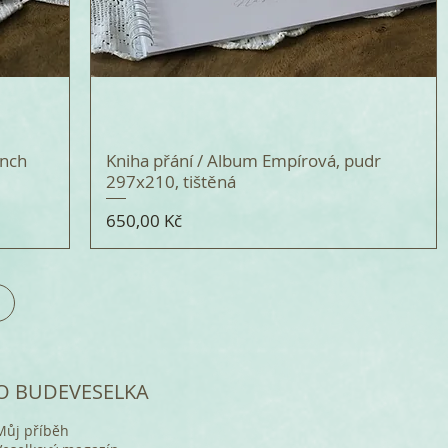
ench
Kniha přání / Album Empírová, pudr
297x210, tištěná
Cena
650,00 Kč
O BUDEVESELKA
Můj příběh