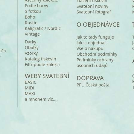
Zlacení tiskovin
Podle barvy
Svatební noviny
S fotkou
Svatební fotograf
Boho
Rustic
O OBJEDNÁVCE
Kaligrafic / Nordic
Vintage
Jak to tady funguje
Dárky
Jak si objednat
Obálky
Vše o nákupu
áněn
Vzorky
Obchodní podmínky
a.
Katalog tiskovin
Podmínky ochrany
Filtr podle kolekcí
osobních údajů
WEBY SVATEBNÍ
DOPRAVA
BASIC
PPL, Česká pošta
MIDI
MAXI
a mnohem víc....