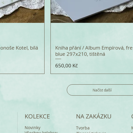
onoše Kotel, bílá
Kniha přání / Album Empírová, fr
blue 297x210, tištěná
Cena
650,00 Kč
Načíst další
KOLEKCE
NA ZAKÁZKU
Novinky
Tvorba
Všechny kolekce: