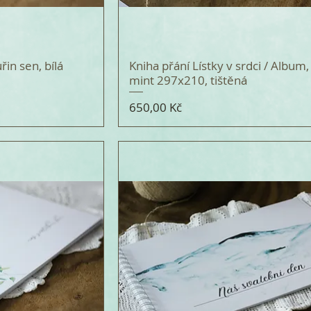
řin sen, bílá
Kniha přání Lístky v srdci / Album,
mint 297x210, tištěná
Cena
650,00 Kč