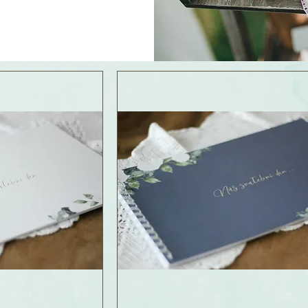
Dárky
pro rodiče, svědky či snoubence na den "D"