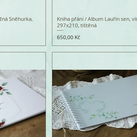
ěžná Sněhurka,
Kniha přání / Album Lauřin sen, v
297x210, tištěná
Cena
650,00 Kč