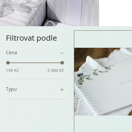
Filtrovat podle
Cena
199 Kč
2 000 Kč
Typu
Knihy hostů, albumy
Mini albumy
Milníkové kartičky
Poděkování