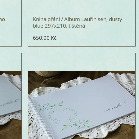
íno
Kniha přání / Album Lauřin sen, dusty
blue 297x210, tištěná
Cena
650,00 Kč