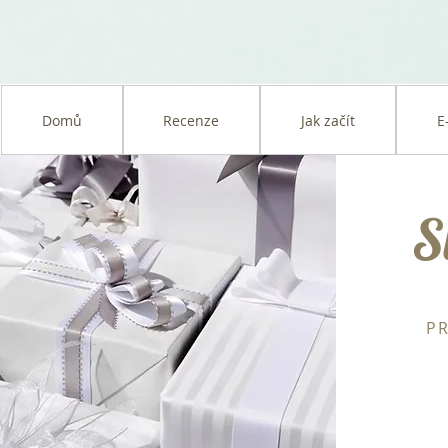
Domů
Recenze
Jak začít
E
S
P