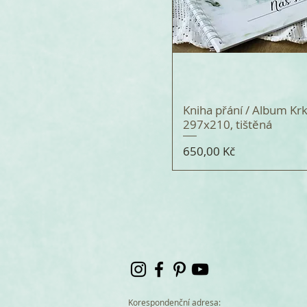
Kniha přání / Album Krk
297x210, tištěná
Cena
650,00 Kč
Korespondenční adresa: