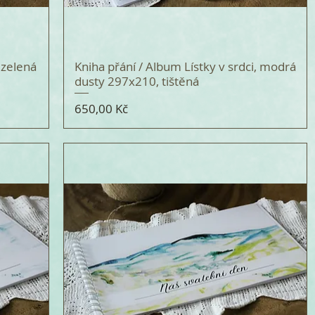
 zelená
Kniha přání / Album Lístky v srdci, modrá
dusty 297x210, tištěná
Cena
650,00 Kč