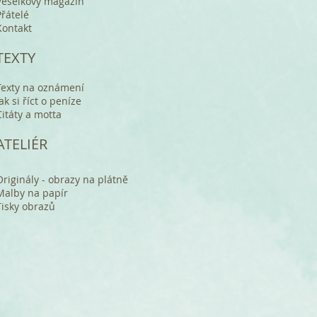
Veselkový magazín
Přátelé
Kontakt
TEXTY
Texty na oznámení
Jak si říct o peníze
Citáty a motta
ATELIÉR
Originály - obrazy na plátně
Malby na papír
Tisky obrazů