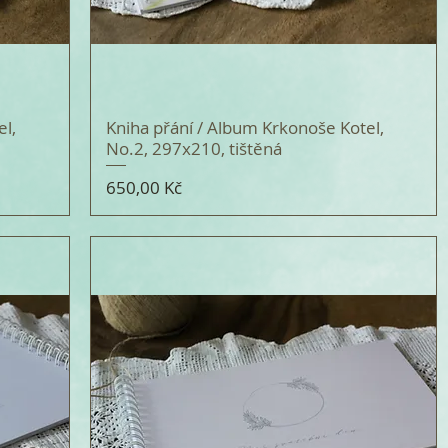
el,
Kniha přání / Album Krkonoše Kotel,
No.2, 297x210, tištěná
Cena
650,00 Kč