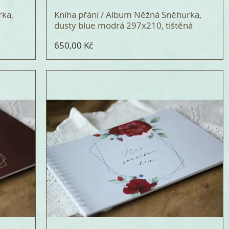
rka,
Kniha přání / Album Něžná Sněhurka,
dusty blue modrá 297x210, tištěná
Cena
650,00 Kč