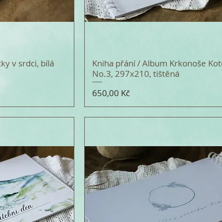
ky v srdci, bílá
Kniha přání / Album Krkonoše Kot
No.3, 297x210, tištěná
Cena
650,00 Kč