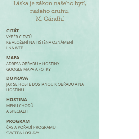
Láska je zákon našeho bytí,
našeho druhu.
M. Gándhí
CITÁT
VÝBĚR CITÁTŮ
KE VLOŽENÍ NA TIŠTĚNÁ OZNÁMENÍ
I NA WEB
MAPA
ADRESA OBŘADU A HOSTINY
GOOGLE MAPA A FOTKY
DOPRAVA
JAK SE HOSTÉ DOSTANOU K OBŘADU A NA
HOSTINU
HOSTINA
MENU CHODŮ
A SPECIALIT
PROGRAM
ČAS A POŘADÍ PROGRAMU
SVATEBNÍ OSLAVY