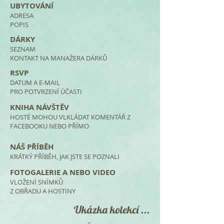
UBYTOVÁNÍ
ADRESA
POPIS
DÁRKY
SEZNAM
KONTAKT NA MANAŽERA DÁRKŮ
RSVP
DATUM A E-MAIL
PRO POTVRZENÍ ÚČASTI
KNIHA NÁVŠTĚV
HOSTÉ MOHOU VLKLÁDAT KOMENTÁŘ Z
FACEBOOKU NEBO PŘÍMO
NÁŠ PŘÍBĚH
KRÁTKÝ PŘÍBĚH, JAK JSTE SE POZNALI
FOTOGALERIE A NEBO VIDEO
VLOŽENÍ SNÍMKŮ
Z OBŘADU A HOSTINY
Ukázka kolekcí ...