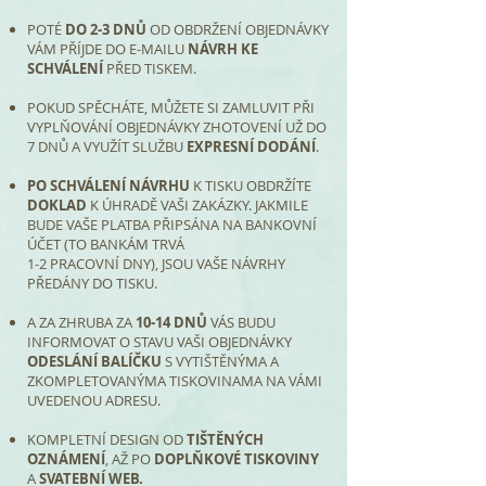
POTÉ
DO 2-3 DNŮ
OD OBDRŽENÍ OBJEDNÁVKY
VÁM PŘÍJDE DO E-MAILU
NÁVRH KE
SCHVÁLENÍ
PŘED TISKEM.
POKUD SPĚCHÁTE, MŮŽETE SI ZAMLUVIT PŘI
VYPLŇOVÁNÍ OBJEDNÁVKY ZHOTOVENÍ UŽ DO
7 DNŮ A VYUŽÍT SLUŽBU
EXPRESNÍ DODÁNÍ
.
PO SCHVÁLENÍ NÁVRHU
K TISKU OBDRŽÍTE
DOKLAD
K ÚHRADĚ VAŠI ZAKÁZKY. JAKMILE
BUDE VAŠE PLATBA PŘIPSÁNA NA BANKOVNÍ
ÚČET (TO BANKÁM TRVÁ
1-2 PRACOVNÍ DNY), JSOU VAŠE NÁVRHY
PŘEDÁNY DO TISKU.
A ZA ZHRUBA ZA
10-14 DNŮ
VÁS BUDU
INFORMOVAT O STAVU VAŠI OBJEDNÁVKY
ODESLÁNÍ BALÍČKU
S VYTIŠTĚNÝMA A
ZKOMPLETOVANÝMA TISKOVINAMA NA VÁMI
UVEDENOU ADRESU.
KOMPLETNÍ DESIGN OD
TIŠTĚNÝCH
OZNÁMENÍ
, AŽ PO
DOPLŇKOVÉ TISKOVINY
A
SVATEBNÍ WEB.