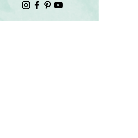
Korespondenční adresa:
Eva Marzini
Nad Smetankou 221/5
Praha 9, PSČ 190 00
Tel.:
+420 723 419 100
WEB DESIGN
: Eva Marzini
FOTO: Renato Marzini
©
2017 - 2026
by BUDEVESELKA.CZ
Obsahový materiál na těchto stránkách je chráněn
autorským právem a je majetkem BudeVeselka.
KOLEKCE
Novinky
Všechny kolekce:
Podle barvy
S fotkou
Boho
Rustic
Kaligrafic / Nordic