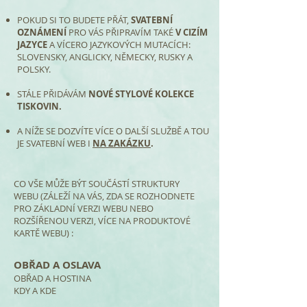
POKUD SI TO BUDETE PŘÁT,
SVATEBNÍ
OZNÁMENÍ
PRO VÁS PŘIPRAVÍM TAKÉ
V CIZÍM
JAZYCE
A VÍCERO JAZYKOVÝCH MUTACÍCH:
SLOVENSKY, ANGLICKY, NĚMECKY, RUSKY A
POLSKY.
STÁLE PŘIDÁVÁM
NOVÉ STYLOVÉ KOLEKCE
TISKOVIN.
A NÍŽE SE DOZVÍTE VÍCE O DALŠÍ SLUŽBĚ A TOU
JE SVATEBNÍ WEB I
NA ZAKÁZKU
.
CO VŠE MŮŽE BÝT SOUČÁSTÍ STRUKTURY
WEBU (ZÁLEŽÍ NA VÁS, ZDA SE ROZHODNETE
PRO ZÁKLADNÍ VERZI WEBU NEBO
ROZŠÍŘENOU VERZI, VÍCE NA PRODUKTOVÉ
KARTĚ WEBU) :
OBŘAD A OSLAVA
OBŘAD A HOSTINA
KDY A KDE