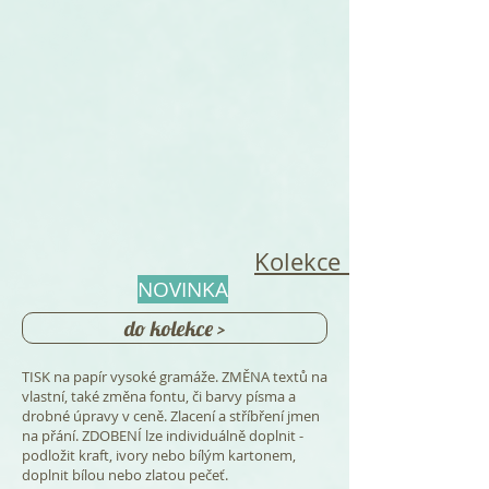
Kolekce Lauřin sen
NOVINKA
do kolekce >
TISK na papír vysoké gramáže. ZMĚNA textů na
vlastní, také změna fontu, či barvy písma a
drobné úpravy v ceně. Zlacení a stříbření jmen
na přání. ZDOBENÍ lze individuálně doplnit -
podložit kraft, ivory nebo bílým kartonem,
doplnit bílou nebo zlatou pečeť.