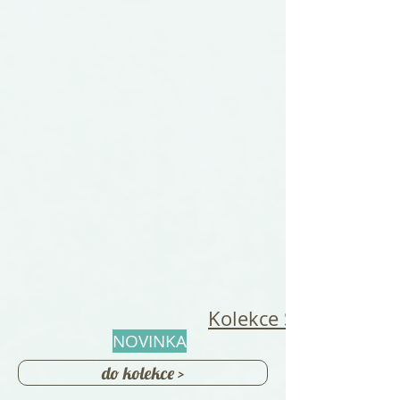
Kolekce Šalvějová
NOVINKA
do kolekce >