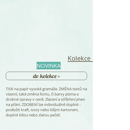
Kolekce Rozkvetlá lo
NOVINKA
do kolekce >
TISK na papír vysoké gramáže. ZMĚNA textů na
vlastní, také změna fontu, či barvy písma a
drobné úpravy v ceně. Zlacení a stříbření jmen
na přání. ZDOBENÍ lze individuálně doplnit -
podložit kraft, ivory nebo bílým kartonem,
doplnit bílou nebo zlatou pečeť.