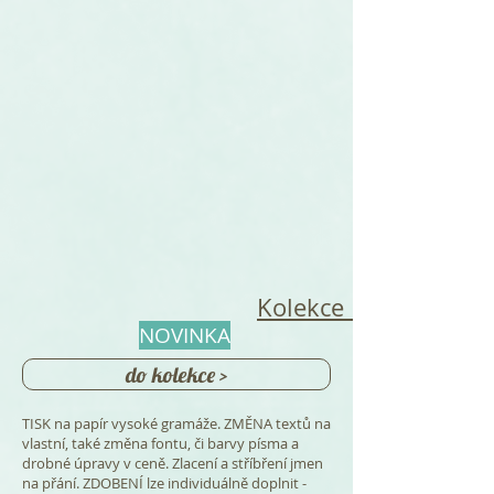
Kolekce Hortenzie Or
NOVINKA
do kolekce >
TISK na papír vysoké gramáže. ZMĚNA textů na
vlastní, také změna fontu, či barvy písma a
drobné úpravy v ceně. Zlacení a stříbření jmen
na přání. ZDOBENÍ lze individuálně doplnit -