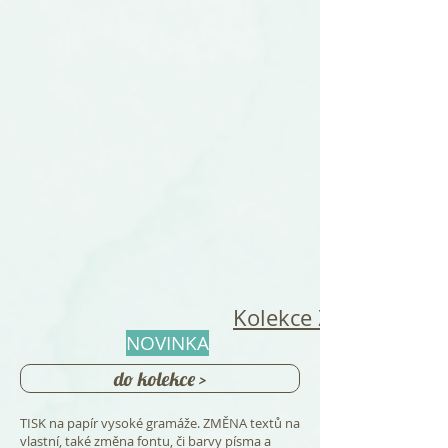
Kolekce Zámecká R
NOVINKA
do kolekce >
TISK na papír vysoké gramáže. ZMĚNA textů na
vlastní, také změna fontu, či barvy písma a