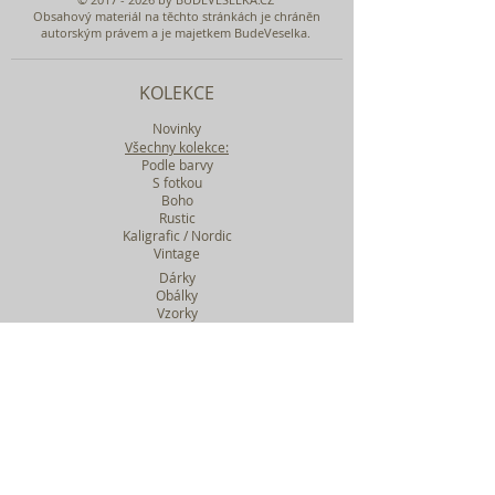
Obsahový materiál na těchto stránkách je chráněn
autorským právem a je majetkem BudeVeselka.
KOLEKCE
Novinky
Všechny kolekce:
Podle barvy
S fotkou
Boho
Rustic
Kaligrafic / Nordic
Vintage
Dárky
Obálky
Vzorky
Katalog tiskovin
Filtr podle kolekcí
WEBY SVATEBNÍ
BASIC
MIDI
MAXI
a mnohem víc....
O BUDEVESELKA