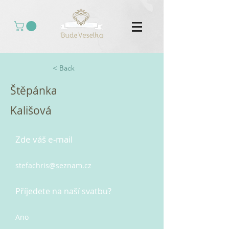
< Back
Štěpánka
Kališová
Zde váš e-mail
stefachris@seznam.cz
Příjedete na naší svatbu?
Ano