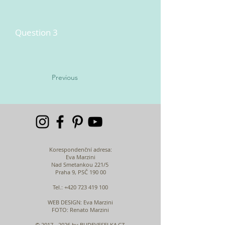
Question 3
Previous
Korespondenční adresa:
Eva Marzini
Nad Smetankou 221/5
Praha 9, PSČ 190 00
Tel.:
+420 723 419 100
WEB DESIGN
: Eva Marzini
FOTO: Renato Marzini
©
2017 - 2026
by BUDEVESELKA.CZ