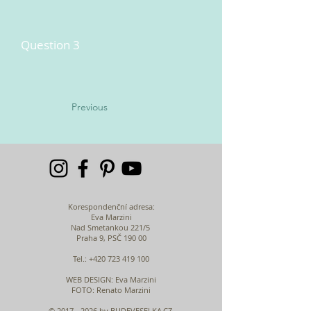
Question 3
Previous
Korespondenční adresa:
Eva Marzini
Nad Smetankou 221/5
Praha 9, PSČ 190 00
Tel.:
+420 723 419 100
WEB DESIGN
: Eva Marzini
FOTO: Renato Marzini
©
2017 - 2026
by BUDEVESELKA.CZ