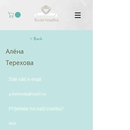
< Back
Алёна
Терехова
Zde váš e-mail
a.helenda@mail.ru
Příjedete na naší svatbu?
Ano