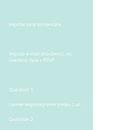
Vepište vase komentáře
Vepiste e-mail snoubenci, viz
uvedeno vyse v RSVP
Question 1
Свиная вырезка,утиное конфи, 2 шт
Question 2