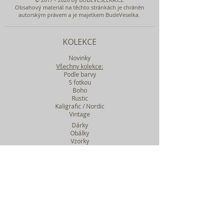
Obsahový materiál na těchto stránkách je chráněn
autorským právem a je majetkem BudeVeselka.
KOLEKCE
Novinky
Všechny kolekce:
Podle barvy
S fotkou
Boho
Rustic
Kaligrafic / Nordic
Vintage
Dárky
Obálky
Vzorky
Katalog tiskovin
Filtr podle kolekcí
WEBY SVATEBNÍ
BASIC
MIDI
MAXI
a mnohem víc....
O BUDEVESELKA