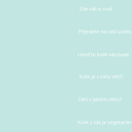
Zde váš e-mail
Příjedete na naší svatb
Uved'te kolik vás bude
Kolik je z toho děti?
Děti v jakém věku?
Kolik z vás je vegetariá