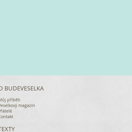
O BUDEVESELKA
Můj příběh
Veselkový magazín
Přátelé
Kontakt
TEXTY