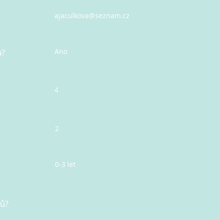
ajaculkova@seznam.cz
u?
Ano
4
2
0-3 let
nů?