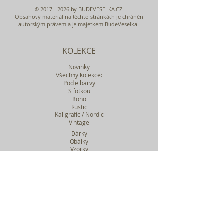
©
2017 - 2026
by BUDEVESELKA.CZ
Obsahový materiál na těchto stránkách je chráněn
autorským právem a je majetkem BudeVeselka.
KOLEKCE
Novinky
Všechny kolekce:
Podle barvy
S fotkou
Boho
Rustic
Kaligrafic / Nordic
Vintage
Dárky
Obálky
Vzorky
Katalog tiskovin
Filtr podle kolekcí
WEBY SVATEBNÍ
BASIC
MIDI
MAXI
a mnohem víc....