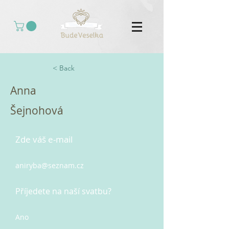
< Back
Anna
Šejnohová
Zde váš e-mail
aniryba@seznam.cz
Příjedete na naší svatbu?
Ano