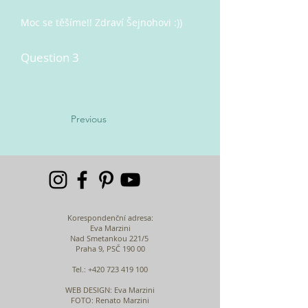
Moc se těšíme!! Zdraví Šejnohovi :))
Question 3
Previous
Korespondenční adresa:
Eva Marzini
Nad Smetankou 221/5
Praha 9, PSČ 190 00
Tel.:
+420 723 419 100
WEB DESIGN
: Eva Marzini
FOTO: Renato Marzini