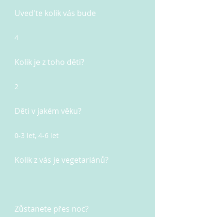
Uved'te kolik vás bude
4
Kolik je z toho děti?
2
Děti v jakém věku?
0-3 let, 4-6 let
Kolik z vás je vegetariánů?
Zůstanete přes noc?