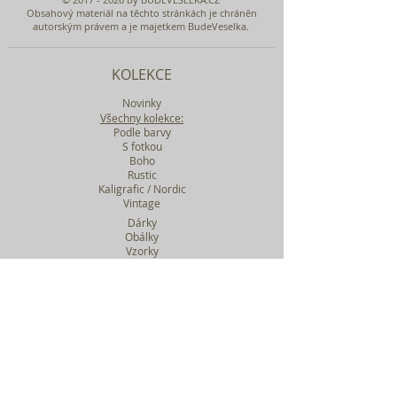
Obsahový materiál na těchto stránkách je chráněn
autorským právem a je majetkem BudeVeselka.
KOLEKCE
Novinky
Všechny kolekce:
Podle barvy
S fotkou
Boho
Rustic
Kaligrafic / Nordic
Vintage
Dárky
Obálky
Vzorky
Katalog tiskovin
Filtr podle kolekcí
WEBY SVATEBNÍ
BASIC
MIDI
MAXI
a mnohem víc....
O BUDEVESELKA