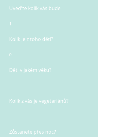
Uved'te kolik vás bude
1
Kolik je z toho děti?
0
Děti v jakém věku?
Kolik z vás je vegetariánů?
Zůstanete přes noc?