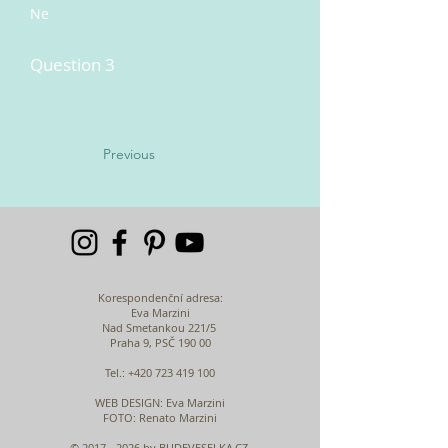
Ne
Question 3
Previous
Korespondenční adresa:
Eva Marzini
Nad Smetankou 221/5
Praha 9, PSČ 190 00
Tel.:
+420 723 419 100
WEB DESIGN
: Eva Marzini
FOTO: Renato Marzini
©
2017 - 2026
by BUDEVESELKA.CZ