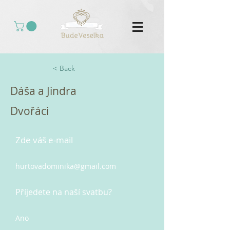
< Back
Dáša a Jindra
Dvořáci
Zde váš e-mail
hurtovadominika@gmail.com
Příjedete na naší svatbu?
Ano