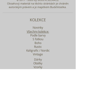
Obsahový materiál na těchto stránkách je chráněn
autorským právem a je majetkem BudeVeselka.
KOLEKCE
Novinky
Všechny kolekce:
Podle barvy
S fotkou
Boho
Rustic
Kaligrafic / Nordic
Vintage
Dárky
Obálky
Vzorky
Katalog tiskovin
Filtr podle kolekcí
WEBY SVATEBNÍ
BASIC
MIDI
MAXI
a mnohem víc....
O BUDEVESELKA