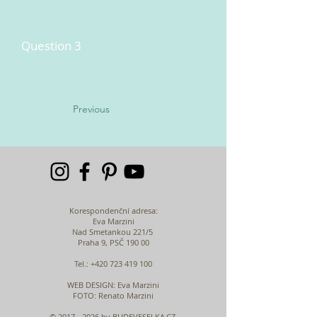
Question 3
Previous
Korespondenční adresa:
Eva Marzini
Nad Smetankou 221/5
Praha 9, PSČ 190 00
Tel.:
+420 723 419 100
WEB DESIGN
: Eva Marzini
FOTO: Renato Marzini
©
2017 - 2026
by BUDEVESELKA.CZ