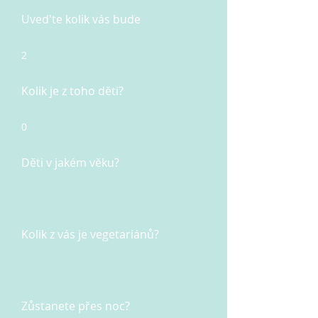
Uved'te kolik vás bude
2
Kolik je z toho děti?
0
Děti v jakém věku?
Kolik z vás je vegetariánů?
Zůstanete přes noc?