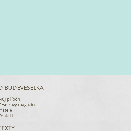
O BUDEVESELKA
Můj příběh
Veselkový magazín
Přátelé
Kontakt
TEXTY