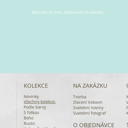
Bohužel až moc, dostanete ho darem.
KOLEKCE
NA ZAKÁZKU
Novinky
Tvorba
Všechny kolekce:
Zlacení tiskovin
Podle barvy
Svatební noviny
S fotkou
Svatební fotograf
Boho
Rustic
O OBJEDNÁVCE