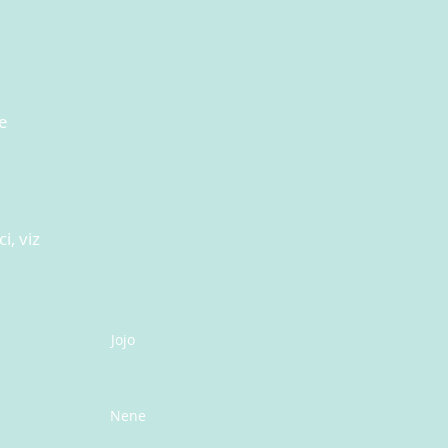
e
i, viz
Jojo
Nene