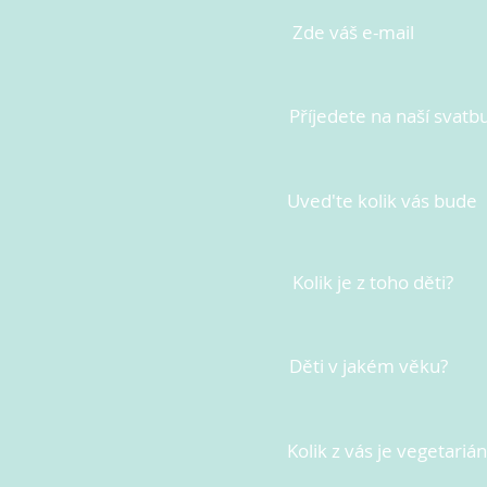
Zde váš e-mail
Příjedete na naší svatb
Uved'te kolik vás bude
Kolik je z toho děti?
Děti v jakém věku?
Kolik z vás je vegetariá