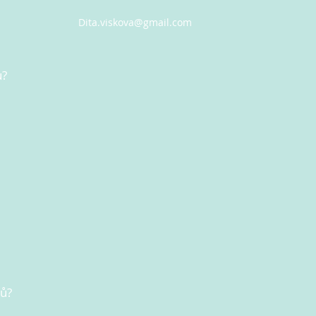
Dita.viskova@gmail.com
u?
nů?