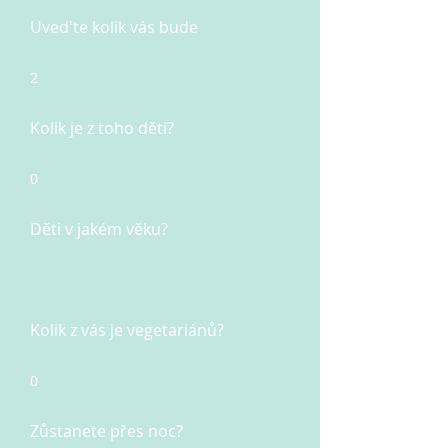
Uved'te kolik vás bude
2
Kolik je z toho děti?
0
Děti v jakém věku?
Kolik z vás je vegetariánů?
0
Zůstanete přes noc?