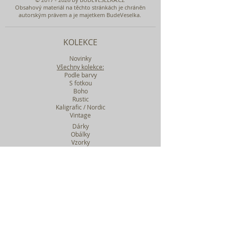
Obsahový materiál na těchto stránkách je chráněn
autorským právem a je majetkem BudeVeselka.
KOLEKCE
Novinky
Všechny kolekce:
Podle barvy
S fotkou
Boho
Rustic
Kaligrafic / Nordic
Vintage
Dárky
Obálky
Vzorky
Katalog tiskovin
Filtr podle kolekcí
WEBY SVATEBNÍ
BASIC
MIDI
MAXI
a mnohem víc....
O BUDEVESELKA