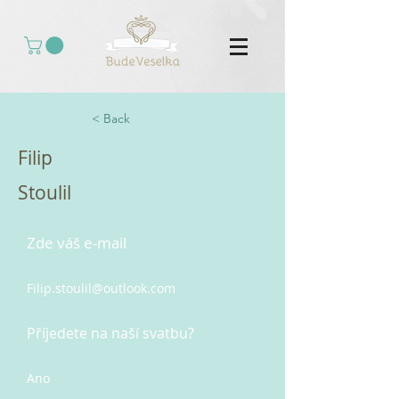
< Back
Filip
Stoulil
Zde váš e-mail
Filip.stoulil@outlook.com
Příjedete na naší svatbu?
Ano