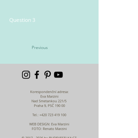
Question 3
Previous
Korespondenční adresa:
Eva Marzini
Nad Smetankou 221/5
Praha 9, PSČ 190 00
Tel.:
+420 723 419 100
WEB DESIGN
: Eva Marzini
FOTO: Renato Marzini
©
2017 - 2026
by BUDEVESELKA.CZ