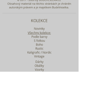
Obsahový materiál na těchto stránkách je chráněn
autorským právem a je majetkem BudeVeselka.
KOLEKCE
Novinky
Všechny kolekce:
Podle barvy
S fotkou
Boho
Rustic
Kaligrafic / Nordic
Vintage
Dárky
Obálky
Vzorky
Katalog tiskovin
Filtr podle kolekcí
WEBY SVATEBNÍ
BASIC
MIDI
MAXI
a mnohem víc....
O BUDEVESELKA