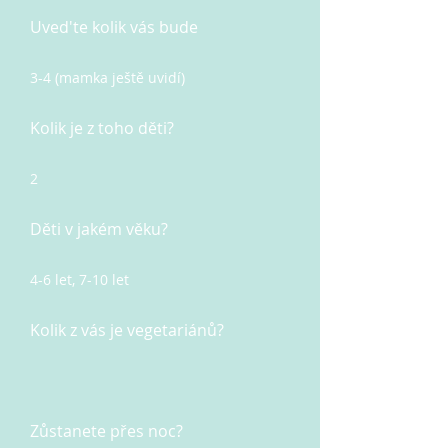
Uved'te kolik vás bude
3-4 (mamka ještě uvidí)
Kolik je z toho děti?
2
Děti v jakém věku?
4-6 let, 7-10 let
Kolik z vás je vegetariánů?
Zůstanete přes noc?