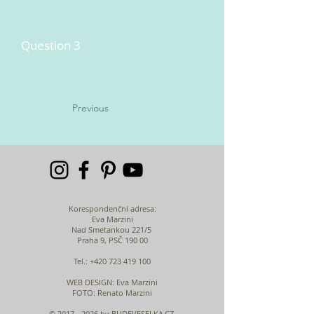
Question 3
Previous
Korespondenční adresa:
Eva Marzini
Nad Smetankou 221/5
Praha 9, PSČ 190 00
Tel.:
+420 723 419 100
WEB DESIGN
: Eva Marzini
FOTO: Renato Marzini
©
2017 - 2026
by BUDEVESELKA.CZ