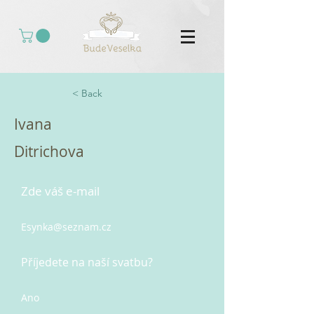
< Back
Ivana
Ditrichova
Zde váš e-mail
Esynka@seznam.cz
Příjedete na naší svatbu?
Ano