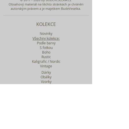
Obsahový materiál na těchto stránkách je chráněn
autorským právem a je majetkem BudeVeselka.
KOLEKCE
Novinky
Všechny kolekce:
Podle barvy
S fotkou
Boho
Rustic
Kaligrafic / Nordic
Vintage
Dárky
Obálky
Vzorky
Katalog tiskovin
Filtr podle kolekcí
WEBY SVATEBNÍ
BASIC
MIDI
MAXI
a mnohem víc....
O BUDEVESELKA