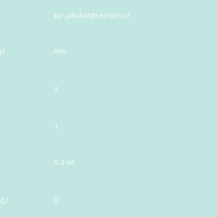
kar.jakubal@seznam.cz
u?
Ano
3
1
0-3 let
nů?
0