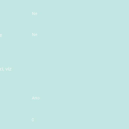
Ne
e
Ne
i, viz
Ano
0