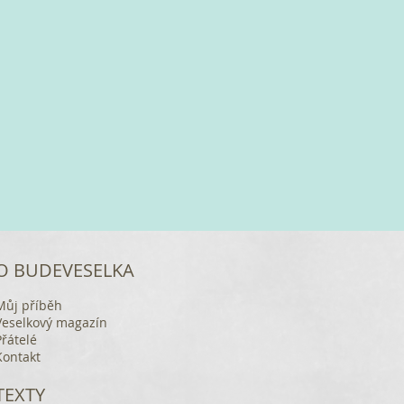
O BUDEVESELKA
Můj příběh
Veselkový magazín
Přátelé
Kontakt
TEXTY