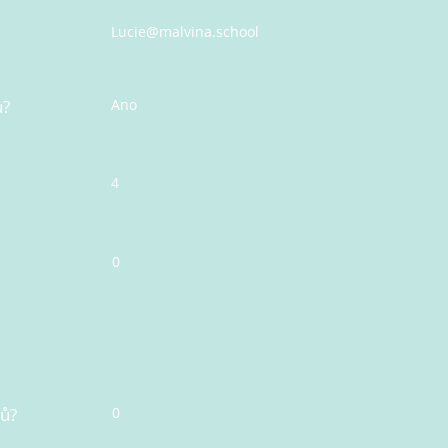
Lucie@malvina.school
u?
Ano
4
0
nů?
0