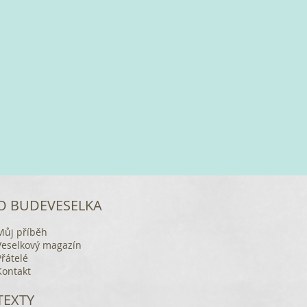
O BUDEVESELKA
Můj příběh
Veselkový magazín
Přátelé
Kontakt
TEXTY