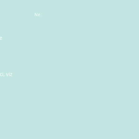
Ne
e
i, viz