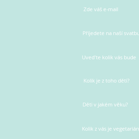
Zde váš e-mail
Příjedete na naší svatb
Uved'te kolik vás bude
Kolik je z toho děti?
Děti v jakém věku?
Kolik z vás je vegetariá