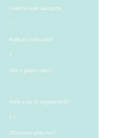
Uved'te kolik vás bude
2
Kolik je z toho děti?
0
Děti v jakém věku?
Kolik z vás je vegetariánů?
0-1
Zůstanete přes noc?