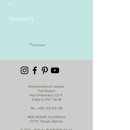
0-1
Question 3
Previous
Korespondenční adresa:
Eva Marzini
Nad Smetankou 221/5
Praha 9, PSČ 190 00
Tel.:
+420 723 419 100
WEB DESIGN
: Eva Marzini
FOTO: Renato Marzini
©
2017 - 2026
by BUDEVESELKA.CZ