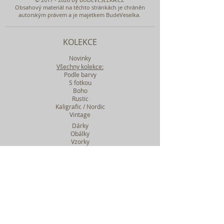
Obsahový materiál na těchto stránkách je chráněn
autorským právem a je majetkem BudeVeselka.
KOLEKCE
Novinky
Všechny kolekce:
Podle barvy
S fotkou
Boho
Rustic
Kaligrafic / Nordic
Vintage
Dárky
Obálky
Vzorky
Katalog tiskovin
Filtr podle kolekcí
WEBY SVATEBNÍ
BASIC
MIDI
MAXI
a mnohem víc....
O BUDEVESELKA