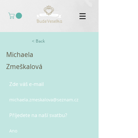
< Back
Michaela
Zmeškalová
Zde váš e-mail
michaela.zmeskalova@seznam.cz
Příjedete na naší svatbu?
Ano