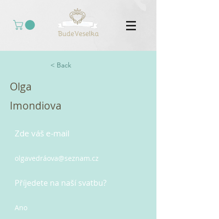
< Back
Olga
Imondiova
Zde váš e-mail
olgavedrá
ova@seznam.cz
Příjedete na naší svatbu?
Ano