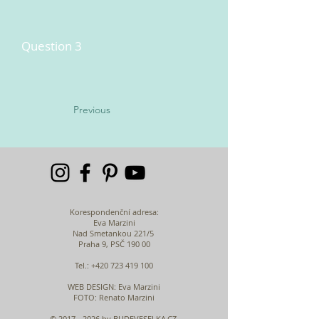
Question 3
Previous
Korespondenční adresa:
Eva Marzini
Nad Smetankou 221/5
Praha 9, PSČ 190 00
Tel.:
+420 723 419 100
WEB DESIGN
: Eva Marzini
FOTO: Renato Marzini
©
2017 - 2026
by BUDEVESELKA.CZ