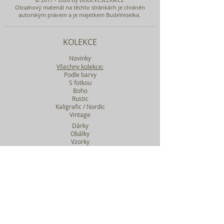
Obsahový materiál na těchto stránkách je chráněn
autorským právem a je majetkem BudeVeselka.
KOLEKCE
Novinky
Všechny kolekce:
Podle barvy
S fotkou
Boho
Rustic
Kaligrafic / Nordic
Vintage
Dárky
Obálky
Vzorky
Katalog tiskovin
Filtr podle kolekcí
WEBY SVATEBNÍ
BASIC
MIDI
MAXI
a mnohem víc....
O BUDEVESELKA