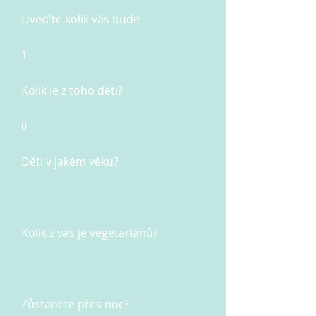
Uved'te kolik vás bude
1
Kolik je z toho děti?
0
Děti v jakém věku?
Kolik z vás je vegetariánů?
Zůstanete přes noc?