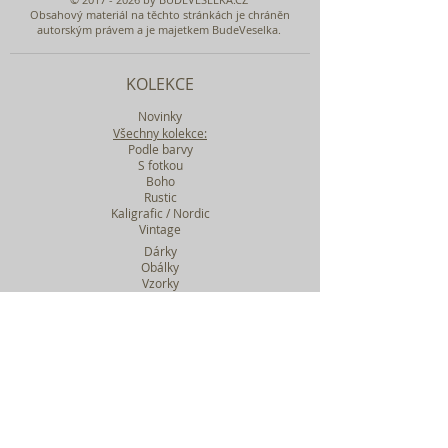
Obsahový materiál na těchto stránkách je chráněn
autorským právem a je majetkem BudeVeselka.
KOLEKCE
Novinky
Všechny kolekce:
Podle barvy
S fotkou
Boho
Rustic
Kaligrafic / Nordic
Vintage
Dárky
Obálky
Vzorky
Katalog tiskovin
Filtr podle kolekcí
WEBY SVATEBNÍ
BASIC
MIDI
MAXI
a mnohem víc....
O BUDEVESELKA