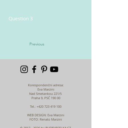
Question 3
Previous
Korespondenční adresa:
Eva Marzini
Nad Smetankou 221/5
Praha 9, PSČ 190 00
Tel.:
+420 723 419 100
WEB DESIGN
: Eva Marzini
FOTO: Renato Marzini
©
2017 - 2026
by BUDEVESELKA.CZ