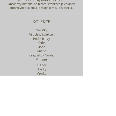
Obsahový materiál na těchto stránkách je chráněn
autorským právem a je majetkem BudeVeselka.
KOLEKCE
Novinky
Všechny kolekce:
Podle barvy
S fotkou
Boho
Rustic
Kaligrafic / Nordic
Vintage
Dárky
Obálky
Vzorky
Katalog tiskovin
Filtr podle kolekcí
WEBY SVATEBNÍ
BASIC
MIDI
MAXI
a mnohem víc....
O BUDEVESELKA