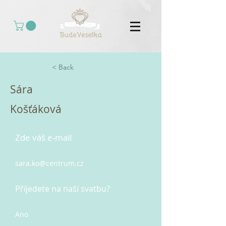
< Back
Sára
Košťáková
Zde váš e-mail
sara.ko@centrum.cz
Příjedete na naší svatbu?
Ano