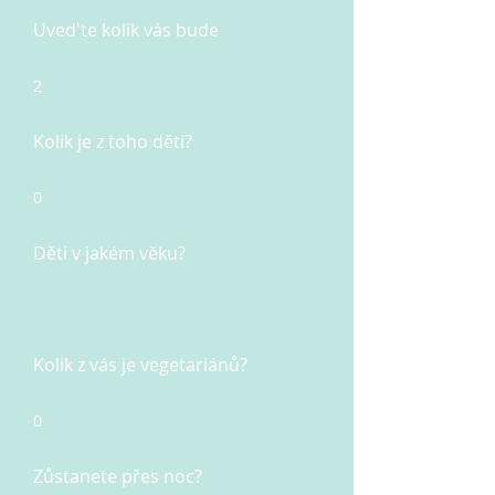
Uved'te kolik vás bude
2
Kolik je z toho děti?
0
Děti v jakém věku?
Kolik z vás je vegetariánů?
0
Zůstanete přes noc?