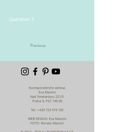
Question 3
Previous
Korespondenční adresa:
Eva Marzini
Nad Smetankou 221/5
Praha 9, PSČ 190 00
Tel.:
+420 723 419 100
WEB DESIGN
: Eva Marzini
FOTO: Renato Marzini
©
2017 - 2026
by BUDEVESELKA.CZ