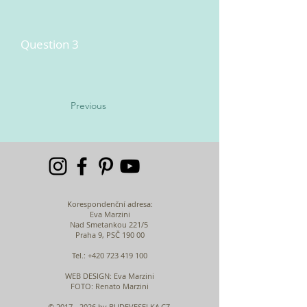
Question 3
Previous
Korespondenční adresa:
Eva Marzini
Nad Smetankou 221/5
Praha 9, PSČ 190 00
Tel.:
+420 723 419 100
WEB DESIGN
: Eva Marzini
FOTO: Renato Marzini
©
2017 - 2026
by BUDEVESELKA.CZ