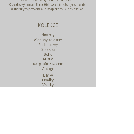
Obsahový materiál na těchto stránkách je chráněn
autorským právem a je majetkem BudeVeselka.
KOLEKCE
Novinky
Všechny kolekce:
Podle barvy
S fotkou
Boho
Rustic
Kaligrafic / Nordic
Vintage
Dárky
Obálky
Vzorky
Katalog tiskovin
Filtr podle kolekcí
WEBY SVATEBNÍ
BASIC
MIDI
MAXI
a mnohem víc....
O BUDEVESELKA