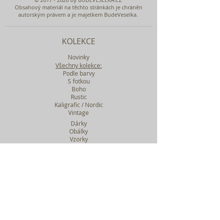
Obsahový materiál na těchto stránkách je chráněn
autorským právem a je majetkem BudeVeselka.
KOLEKCE
Novinky
Všechny kolekce:
Podle barvy
S fotkou
Boho
Rustic
Kaligrafic / Nordic
Vintage
Dárky
Obálky
Vzorky
Katalog tiskovin
Filtr podle kolekcí
WEBY SVATEBNÍ
BASIC
MIDI
MAXI
a mnohem víc....
O BUDEVESELKA