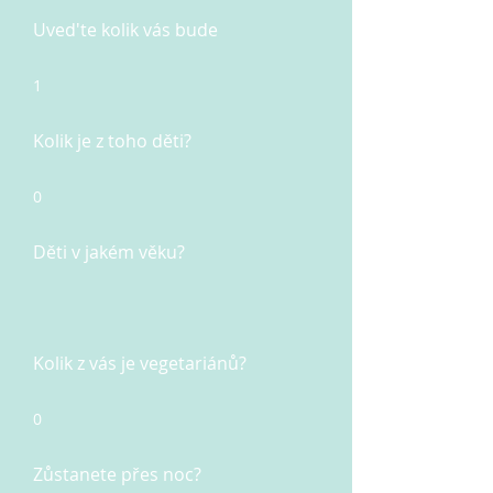
Uved'te kolik vás bude
1
Kolik je z toho děti?
0
Děti v jakém věku?
Kolik z vás je vegetariánů?
0
Zůstanete přes noc?