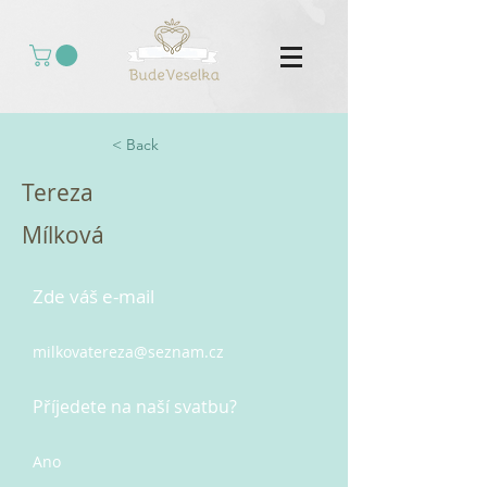
< Back
Tereza
Mílková
Zde váš e-mail
milkovatereza@seznam.cz
Příjedete na naší svatbu?
Ano