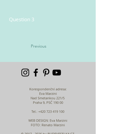
Question 3
Previous
Korespondenční adresa:
Eva Marzini
Nad Smetankou 221/5
Praha 9, PSČ 190 00
Tel.:
+420 723 419 100
WEB DESIGN
: Eva Marzini
FOTO: Renato Marzini
©
2017 - 2026
by BUDEVESELKA.CZ