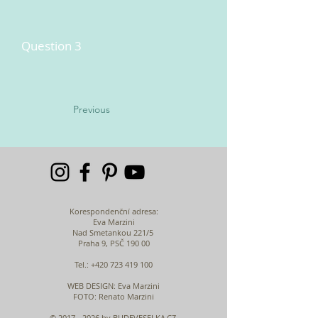
Question 3
Previous
Korespondenční adresa:
Eva Marzini
Nad Smetankou 221/5
Praha 9, PSČ 190 00
Tel.:
+420 723 419 100
WEB DESIGN
: Eva Marzini
FOTO: Renato Marzini
©
2017 - 2026
by BUDEVESELKA.CZ