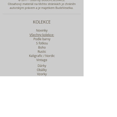
Obsahový materiál na těchto stránkách je chráněn
autorským právem a je majetkem BudeVeselka.
KOLEKCE
Novinky
Všechny kolekce:
Podle barvy
S fotkou
Boho
Rustic
Kaligrafic / Nordic
Vintage
Dárky
Obálky
Vzorky
Katalog tiskovin
Filtr podle kolekcí
WEBY SVATEBNÍ
BASIC
MIDI
MAXI
a mnohem víc....
O BUDEVESELKA