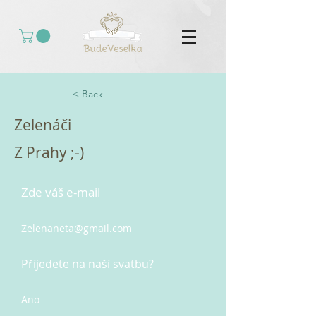
< Back
Zelenáči
Z Prahy ;-)
Zde váš e-mail
Zelenaneta@gmail.com
Příjedete na naší svatbu?
Ano