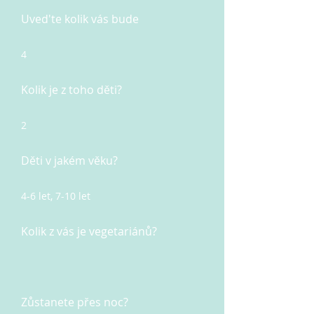
Uved'te kolik vás bude
4
Kolik je z toho děti?
2
Děti v jakém věku?
4-6 let, 7-10 let
Kolik z vás je vegetariánů?
Zůstanete přes noc?