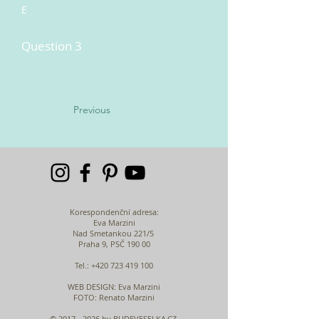
E
Question 3
Previous
Korespondenční adresa:
Eva Marzini
Nad Smetankou 221/5
Praha 9, PSČ 190 00
Tel.:
+420 723 419 100
WEB DESIGN
: Eva Marzini
FOTO: Renato Marzini
©
2017 - 2026
by BUDEVESELKA.CZ