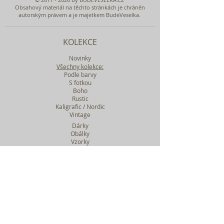
Obsahový materiál na těchto stránkách je chráněn
autorským právem a je majetkem BudeVeselka.
KOLEKCE
Novinky
Všechny kolekce:
Podle barvy
S fotkou
Boho
Rustic
Kaligrafic / Nordic
Vintage
Dárky
Obálky
Vzorky
Katalog tiskovin
Filtr podle kolekcí
WEBY SVATEBNÍ
BASIC
MIDI
MAXI
a mnohem víc....
O BUDEVESELKA