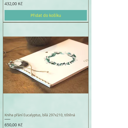
Cena
432,00 Kč
Přidat do košíku
Kniha přání Eucalyptus, bílá 297x210, tištěná
Cena
650,00 Kč