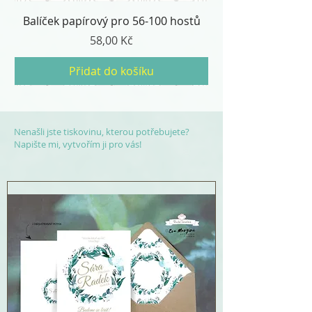
Balíček papírový pro 56-100 hostů
Cena
58,00 Kč
Přidat do košíku
Nenašli jste tiskovinu, kterou potřebujete?
Napište mi, vytvořím ji pro vás!
Balíček digitální pro 15-100 a více
Balíček papírový pro 30-55 hostů
Balíček digitální pro 15-30 hostů
web Basic /1 rok
web Maxi /1 rok
web Midi /1 rok