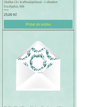
Obálka C6+ kraftová/písková - s vkladem
Eucalyptus, bílá
Cena
25,00 Kč
Přidat do košíku