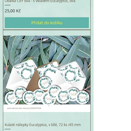
Obálka C6+ bílá - s vkladem Eucalyptus, bílá
Cena
25,00 Kč
Přidat do košíku
Kulaté nálepky Eucalyptus, v bílé, 72 ks /45 mm