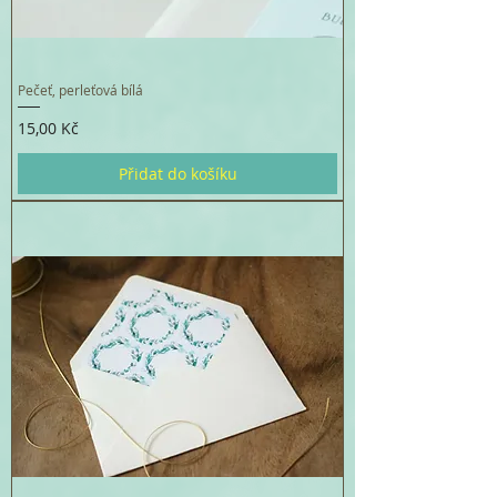
Pečeť, perleťová bílá
Cena
15,00 Kč
Přidat do košíku