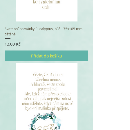
Svatební pozvánky Eucalyptus, bílé - 75x105 mm
tištěné
Cena
13,00 Kč
Přidat do košíku