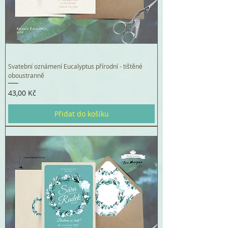
Svatební oznámení Eucalyptus přírodní - tištěné
oboustranně
Cena
43,00 Kč
Přidat do košíku