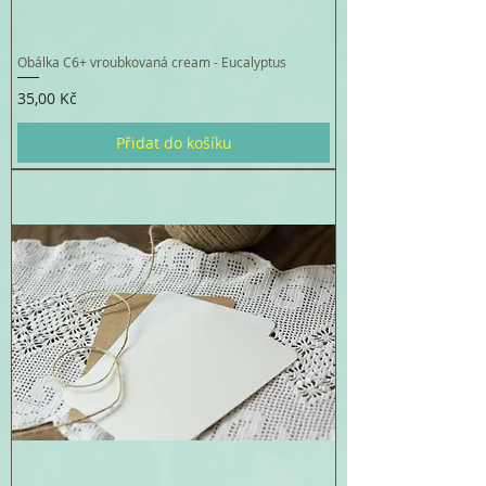
Obálka C6+ vroubkovaná cream - Eucalyptus
Cena
35,00 Kč
Přidat do košíku