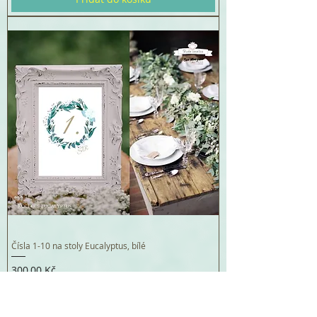
Čísla 1-10 na stoly Eucalyptus, bílé
Cena
300,00 Kč
Přidat do košíku