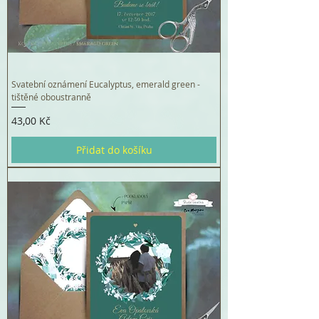
Svatební oznámení Eucalyptus, emerald green -
tištěné oboustranně
Cena
43,00 Kč
Přidat do košíku