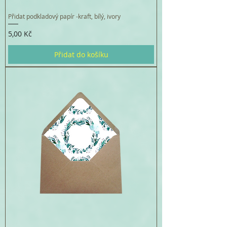
Přidat podkladový papír -kraft, bílý, ivory
Cena
5,00 Kč
Přidat do košíku