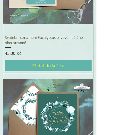
Svatební oznámení Eucalyptus olivové - tištěné
oboustranně
Cena
43,00 Kč
Přidat do košíku