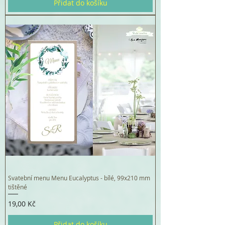
Přidat do košíku
Svatební menu Menu Eucalyptus - bílé, 99x210 mm
tištěné
Cena
19,00 Kč
Přidat do košíku