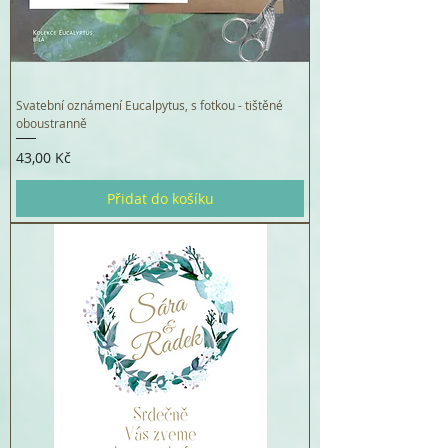
Svatební oznámení Eucalpytus, s fotkou - tištěné
oboustranně
Cena
43,00 Kč
Přidat do košíku