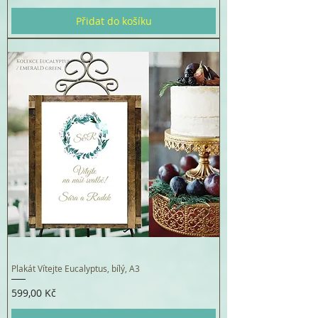
Přidat do košíku
Plakát Vítejte Eucalyptus, bílý, A3
Cena
599,00 Kč