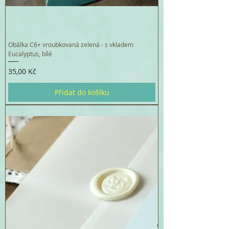
Obálka C6+ vroubkovaná zelená - s vkladem
Eucalyptus, bílé
Cena
35,00 Kč
Přidat do košíku