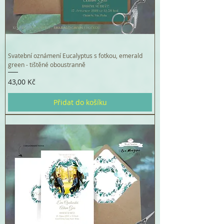
Svatební oznámení Eucalyptus s fotkou, emerald
green - tištěné oboustranně
Cena
43,00 Kč
Přidat do košíku