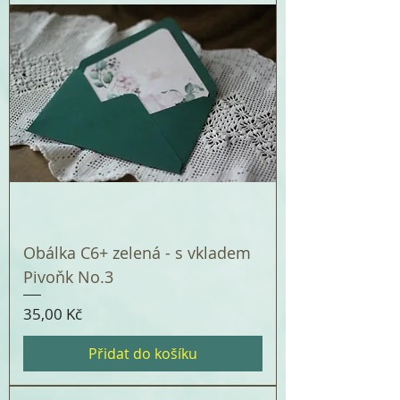
Obálka C6+ zelená - s vkladem
Pivoňk No.3
Cena
35,00 Kč
Přidat do košíku