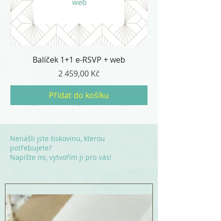
Balíček 1+1 e-RSVP + web
Cena
2 459,00 Kč
Přidat do košíku
Nenašli jste tiskovinu, kterou
potřebujete?
Napište mi, vytvořím ji pro vás!