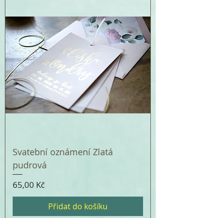
Svatební oznámení Zlatá
pudrová
Cena
65,00 Kč
Přidat do košíku