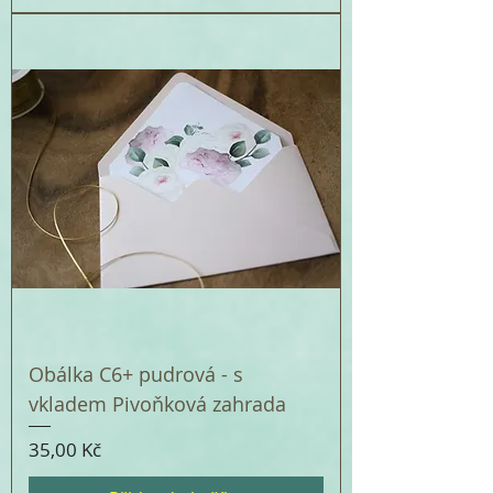
Obálka C6+ pudrová - s
vkladem Pivoňková zahrada
Cena
35,00 Kč