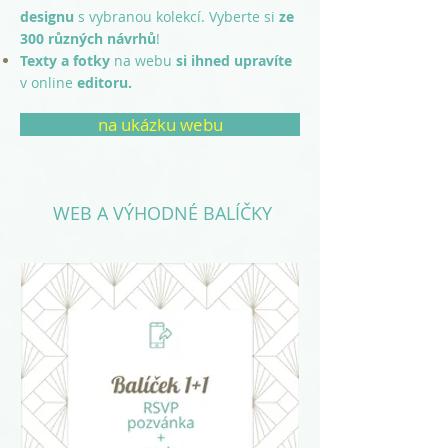
designu
s vybranou
kolekcí. Vyberte si
ze
300 různých návrhů
!
Texty a fotky
na webu
si ihned upravíte
v online
editoru.
na ukázku webu
WEB A VÝHODNÉ BALÍČKY