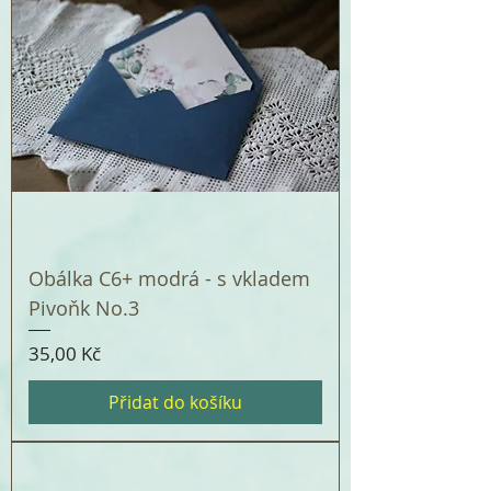
Obálka C6+ modrá - s vkladem
Pivoňk No.3
Cena
35,00 Kč
Přidat do košíku