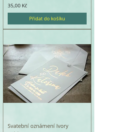
Cena
35,00 Kč
Přidat do košíku
Svatební oznámení Ivory