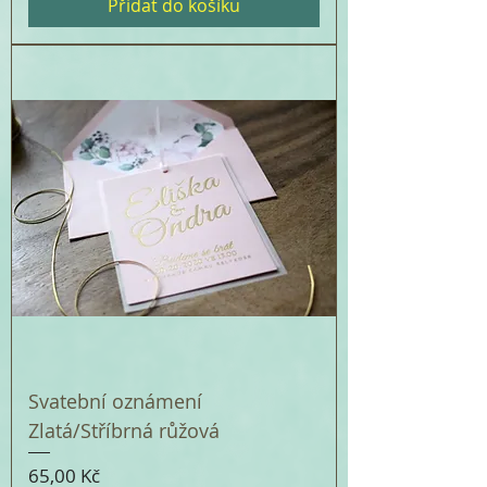
Přidat do košíku
Svatební oznámení
Zlatá/Stříbrná růžová
Cena
65,00 Kč