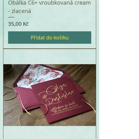
Obálka C6+ vroubkovaná cream
- zlacená
Cena
35,00 Kč
Přidat do košíku