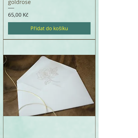
goldrose
Cena
65,00 Kč
Přidat do košíku