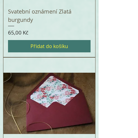
Svatební oznámení Zlatá
burgundy
Cena
65,00 Kč
Přidat do košíku