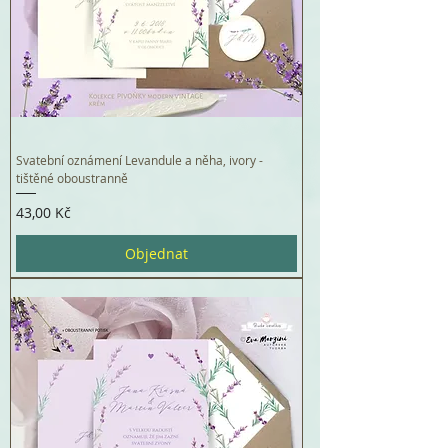
Svatební oznámení Levandule a něha, ivory -
tištěné oboustranně
Cena
43,00 Kč
Objednat