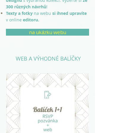
designu
s vybranou
kolekcí. Vyberte si
ze
300 různých návrhů
!
Texty a fotky
na webu
si ihned upravíte
v online
editoru.
na ukázku webu
WEB A VÝHODNÉ BALÍČKY