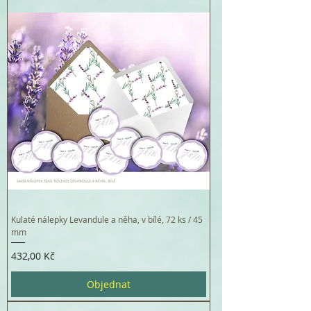
Kulaté nálepky Levandule a něha, v bílé, 72 ks / 45
mm
Cena
432,00 Kč
Objednat