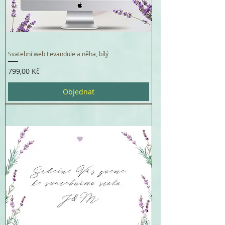
Svatební web Levandule a něha, bílý
Cena
799,00 Kč
Objednat