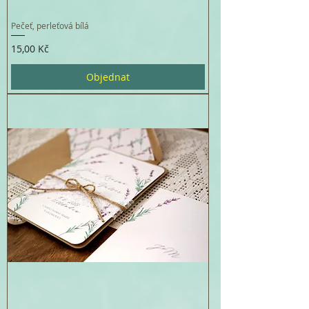
Pečeť, perleťová bílá
Cena
15,00 Kč
Objednat