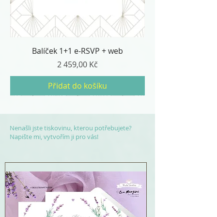
Balíček 1+1 e-RSVP + web
Cena
2 459,00 Kč
Přidat do košíku
Nenašli jste tiskovinu, kterou potřebujete?
Napište mi, vytvořím ji pro vás!