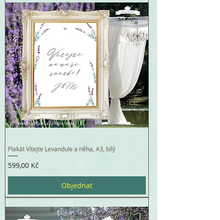
Plakát Vítejte Levandule a něha, A3, bílý
Cena
599,00 Kč
Objednat