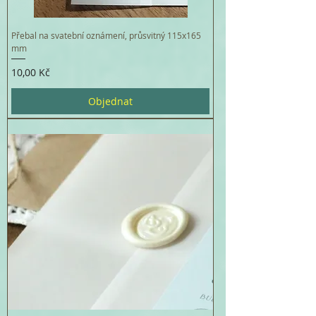
Přebal na svatební oznámení, průsvitný 115x165
mm
Cena
10,00 Kč
Objednat