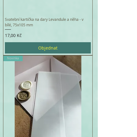
Svatební kartička na dary Levandule a něha - v
bílé, 75x105 mm
Cena
17,00 Kč
Objednat
Novinka