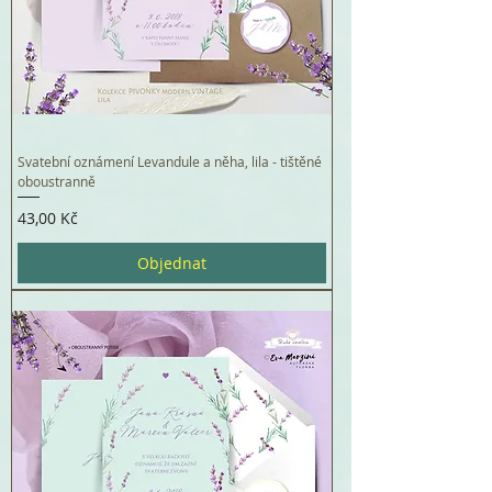
Svatební oznámení Levandule a něha, lila - tištěné
oboustranně
Cena
43,00 Kč
Objednat