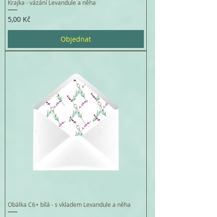
Krajka - vázání Levandule a něha
Cena
5,00 Kč
Objednat
Obálka C6+ bílá - s vkladem Levandule a něha