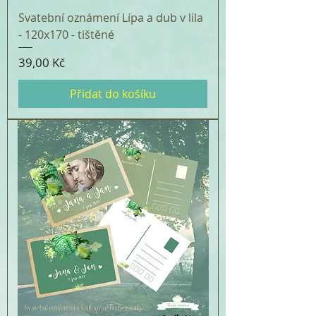
Svatební oznámení Lípa a dub v lila
- 120x170 - tištěné
Cena
39,00 Kč
Přidat do košíku