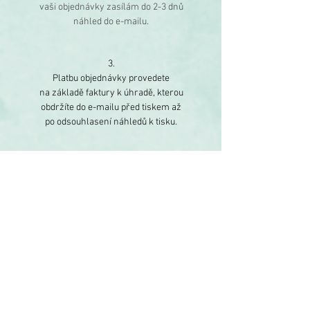
vaši objednávky zasílám do 2-3 dnů
náhled do
e-mailu.
3.
Platbu objednávky provedete
na základě faktury k úhradě, kterou
obdržíte do e-mailu před tiskem až
po odsouhlasení
náhledů k tisku.
4.
Svatební tiskoviny obdržíte
do 10-14 dnů od schválení
náhledů
k tisku a úhrady faktury,
nebo si objednejte expresní
dodání
do 7 dnů.