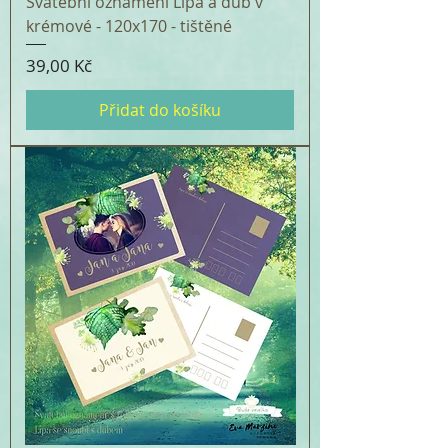
Svatební oznámení Lípa a dub v
krémové - 120x170 - tištěné
Cena
39,00 Kč
Přidat do košíku