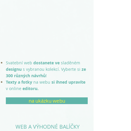
Svatební web
dostanete
ve
sladěném
designu
s vybranou
kolekcí. Vyberte si
ze
300 různých návrhů
!
Texty a fotky
na webu
si ihned upravíte
v online
editoru.
na ukázku webu
WEB A VÝHODNÉ BALÍČKY