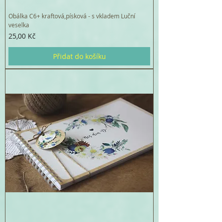
Obálka C6+ kraftová,písková - s vkladem Luční
veselka
Cena
25,00 Kč
Přidat do košíku