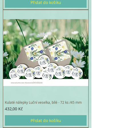
Přidat do košíku
Kulaté nálepky Luční veselka, bílé - 72 ks /45 mm
Cena
432,00 Kč
Přidat do košíku