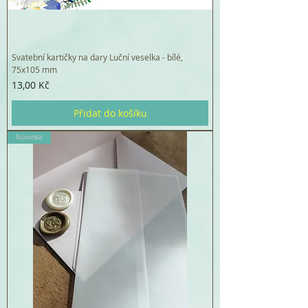
Svatební kartičky na dary Luční veselka - bílé,
75x105 mm
Cena
13,00 Kč
Přidat do košíku
Novinka