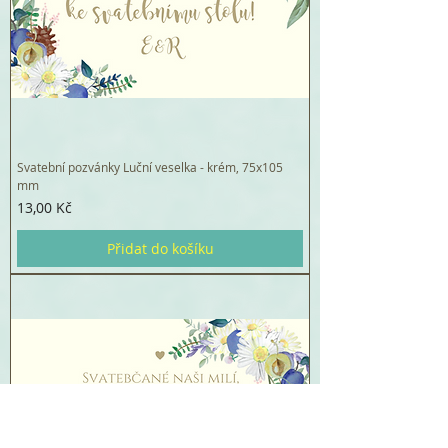
Svatební pozvánky Luční veselka - krém, 75x105
mm
Cena
13,00 Kč
Přidat do košíku