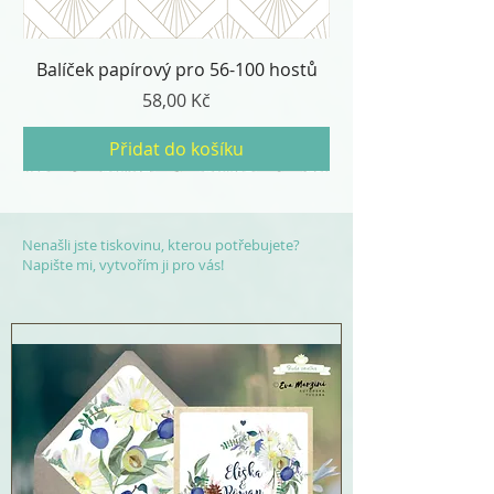
Balíček papírový pro 56-100 hostů
Cena
58,00 Kč
Přidat do košíku
Nenašli jste tiskovinu, kterou potřebujete?
Napište mi, vytvořím ji pro vás!