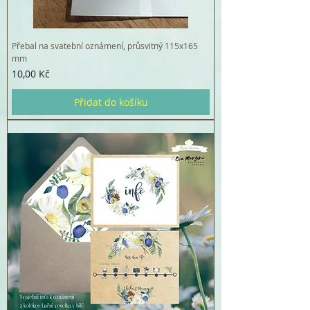
Přebal na svatební oznámení, průsvitný 115x165
mm
Cena
10,00 Kč
Přidat do košíku