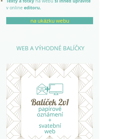
Texty a fotky
na webu
si ihned upravíte
v online
editoru.
na ukázku webu
WEB A VÝHODNÉ BALÍČKY