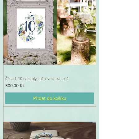
Čísla 1-10 na stoly Luční veselka, bílé
Cena
300,00 Kč
Přidat do košíku