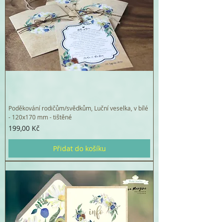
Poděkování rodičům/svědkům, Luční veselka, v bílé
- 120x170 mm - tištěné
Cena
199,00 Kč
Přidat do košíku