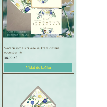
Svatební info Luční veselka, krém - tištěné
obouistranně
Cena
36,00 Kč
Přidat do košíku