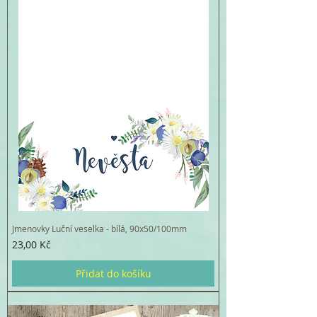
Jmenovky Luční veselka - bílá, 90x50/100mm
Cena
23,00 Kč
Přidat do košíku