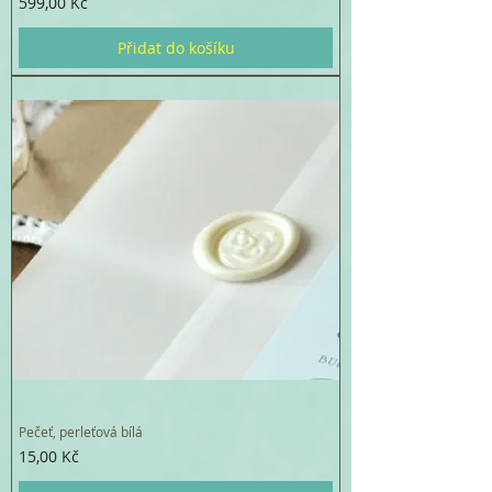
Cena
599,00 Kč
Přidat do košíku
Pečeť, perleťová bílá
Cena
15,00 Kč