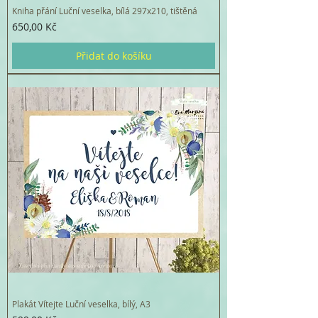
Kniha přání Luční veselka, bílá 297x210, tištěná
Cena
650,00 Kč
Přidat do košíku
Plakát Vítejte Luční veselka, bílý, A3