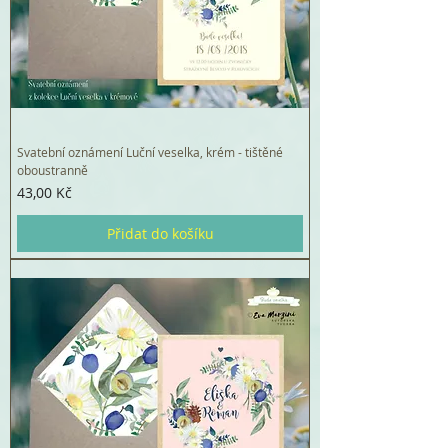
Svatební oznámení Luční veselka, krém - tištěné
oboustranně
Cena
43,00 Kč
Přidat do košíku