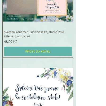
Svatební oznámení Luční veselka, starorůžové -
tištěné oboustranně
Cena
43,00 Kč
Přidat do košíku