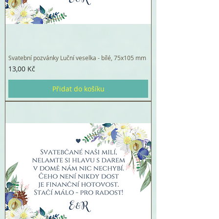
Svatební pozvánky Luční veselka - bílé, 75x105 mm
Cena
13,00 Kč
Přidat do košíku