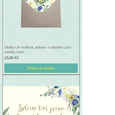
Obálka C6+ kraftová, písková - s vkladem Luční
veselka, krém
Cena
25,00 Kč
Přidat do košíku