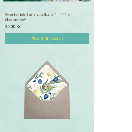
Svatební info Luční veselka, bílé - tištěné
oboustranně
Cena
36,00 Kč
Přidat do košíku