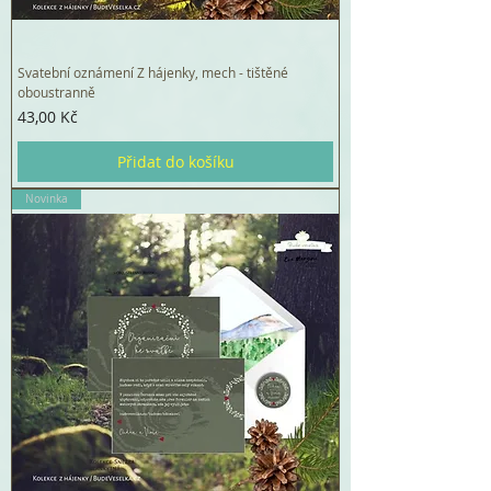
Svatební oznámení Z hájenky, mech - tištěné
oboustranně
Cena
43,00 Kč
Přidat do košíku
Novinka