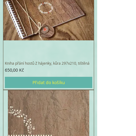
Kniha přání hostů Z hájenky, kůra 297x210, tištěná
Cena
650,00 Kč
Přidat do košíku