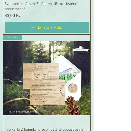
Svatební oznámení Z hájenky, dřevo - tištěné
oboustranně
Cena
43,00 Kč
Přidat do košíku
Novinka
Info karta Z hájenky, dřevo - tištěné oboustranně