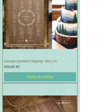
Zasedací pořádek Z hájenky - kůra, A3
Cena
450,00 Kč
Přidat do košíku