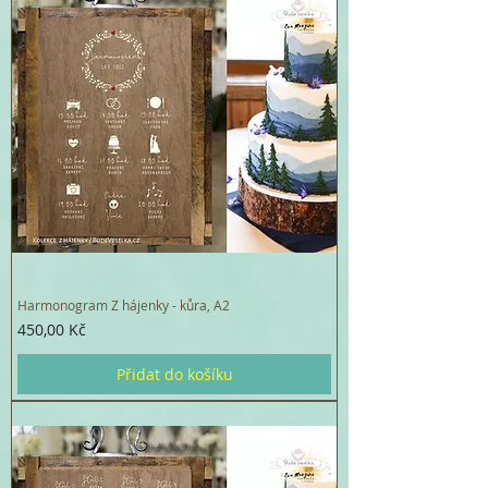
Harmonogram Z hájenky - kůra, A2
Cena
450,00 Kč
Přidat do košíku