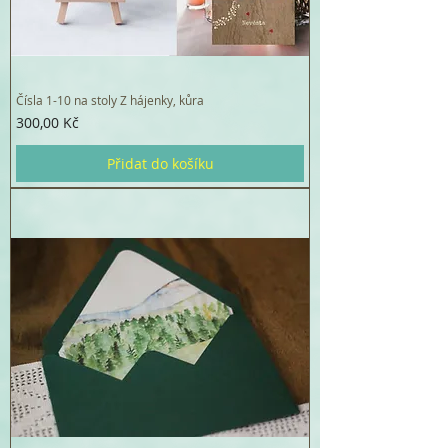
Čísla 1-10 na stoly Z hájenky, kůra
Cena
300,00 Kč
Přidat do košíku