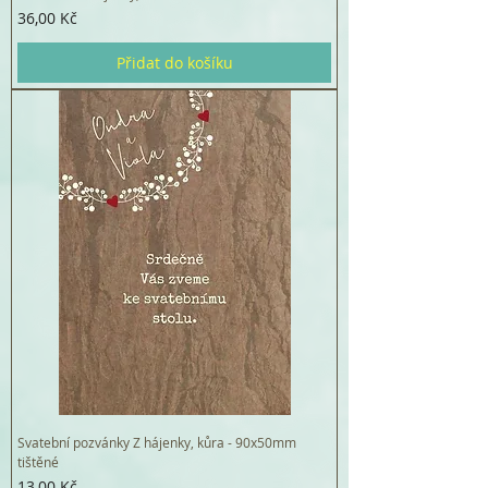
Cena
36,00 Kč
Přidat do košíku
Svatební pozvánky Z hájenky, kůra - 90x50mm
tištěné
Cena
13,00 Kč