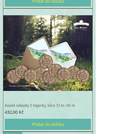
Přidat do košíku
Kulaté nálepky Z hájenky, kůra 72 ks /45 m
Cena
432,00 Kč
Přidat do košíku