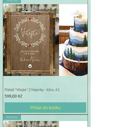
Novinka
Plakát "Vítejte" Z hájenky - kůra, A2
Cena
599,00 Kč
Přidat do košíku
Novinka