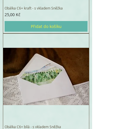
Obálka C6+ kraft - s vkladem Sněžka
Cena
25,00 Kč
Přidat do košíku
Obálka C6+ bílá - s vkladem Sněžka