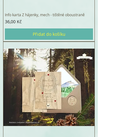
Info karta Z hájenky, mech - tištěné oboustraně
Cena
36,00 Kč
Přidat do košíku