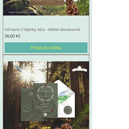
Info karta Z hájenky, kůra - tištěné oboustranně
Cena
36,00 Kč
Přidat do košíku