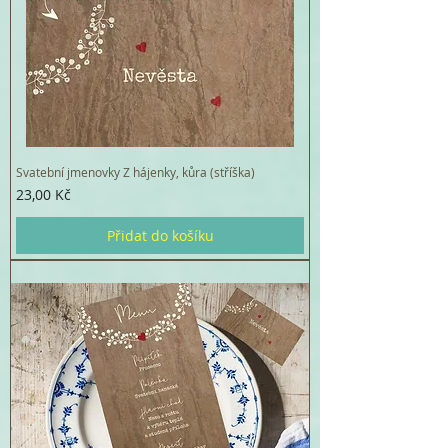
Svatební jmenovky Z hájenky, kůra (stříška)
Cena
23,00 Kč
Přidat do košíku