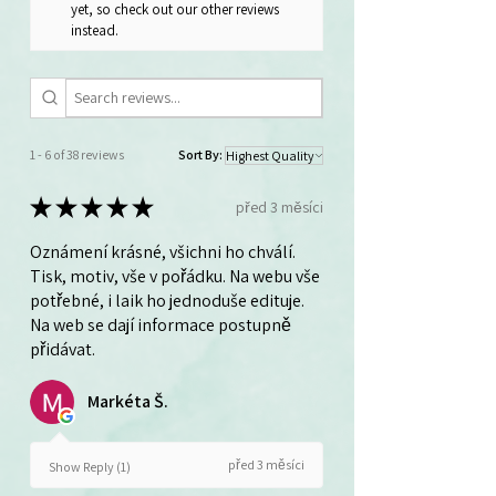
yet, so check out our other reviews
instead.
1 - 6 of 38 reviews
Sort By:
★
★
★
★
★
před 3 měsíci
Oznámení krásné, všichni ho chválí.
Tisk, motiv, vše v pořádku. Na webu vše
potřebné, i laik ho jednoduše edituje.
Na web se dají informace postupně
přidávat.
Markéta Š.
před 3 měsíci
Show Reply (1)