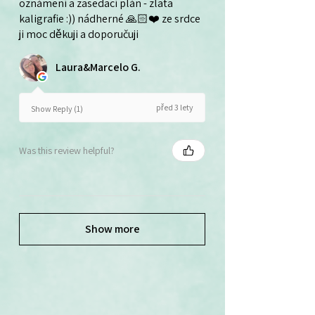
oznámení a zasedací plán - zlata
kaligrafie :)) nádherné 🙏🏻❤️ ze srdce
ji moc děkuji a doporučuji
Laura&Marcelo G.
před 3 lety
Show Reply (1)
Was this review helpful?
Show more