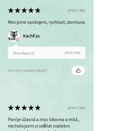
★
★
★
★
★
před 3 lety
Moc jsme spokojeni, rychlost, domluva.
Kachťas
před 3 lety
Show Reply (1)
Was this review helpful?
★
★
★
★
★
před 3 lety
Paní je úžasná a moc šikovna a milá ,
nechala jsem si udělat svatebni