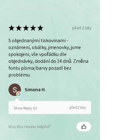
★
★
★
★
★
před 2 lety
S objednanými tiskovinami -
oznámení, obálky, jmenovky, jsme
spokojeni, vše vpořádku dle
objednávky, dodání do 14 dnů. Změna
fontu písma/barvy pozadí bez
problému.
Simona H.
před 2 lety
Show Reply (1)
Was this review helpful?