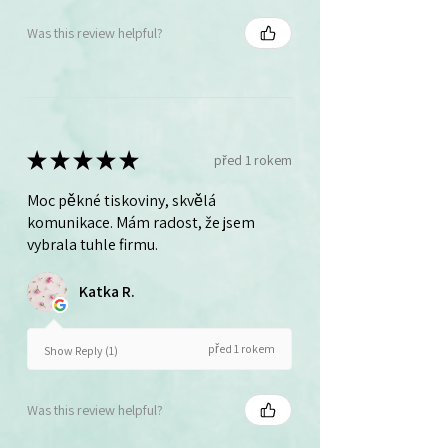
Was this review helpful?
★
★
★
★
★
před 1 rokem
Moc pěkné tiskoviny, skvělá
komunikace. Mám radost, že jsem
vybrala tuhle firmu.
Katka R.
před 1 rokem
Show Reply (1)
Was this review helpful?