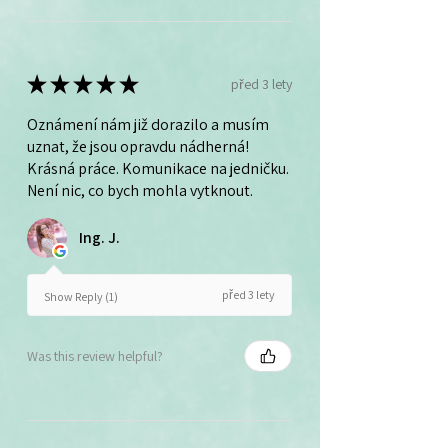
★
★
★
★
★
před 3 lety
Oznámení nám již dorazilo a musím
uznat, že jsou opravdu nádherná!
Krásná práce. Komunikace na jedničku.
Není nic, co bych mohla vytknout.
Ing. J.
před 3 lety
Show Reply (1)
Was this review helpful?