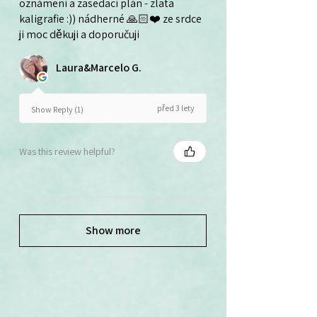
oznámení a zasedací plán - zlata
kaligrafie :)) nádherné 🙏🏻❤️ ze srdce
ji moc děkuji a doporučuji
Laura&Marcelo G.
před 3 lety
Show Reply (1)
Was this review helpful?
Show more