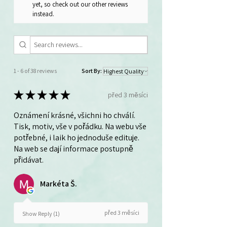
yet, so check out our other reviews
instead.
1 - 6 of 38 reviews
Sort By:
★
★
★
★
★
před 3 měsíci
Oznámení krásné, všichni ho chválí.
Tisk, motiv, vše v pořádku. Na webu vše
potřebné, i laik ho jednoduše edituje.
Na web se dají informace postupně
přidávat.
Markéta Š.
před 3 měsíci
Show Reply (1)