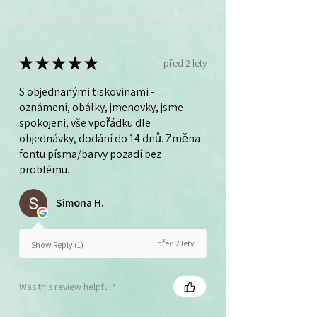
★
★
★
★
★
před 2 lety
S objednanými tiskovinami -
oznámení, obálky, jmenovky, jsme
spokojeni, vše vpořádku dle
objednávky, dodání do 14 dnů. Změna
fontu písma/barvy pozadí bez
problému.
Simona H.
před 2 lety
Show Reply (1)
Was this review helpful?