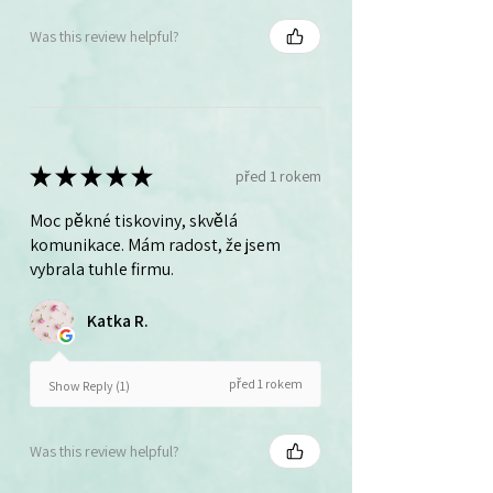
Was this review helpful?
★
★
★
★
★
před 1 rokem
Moc pěkné tiskoviny, skvělá
komunikace. Mám radost, že jsem
vybrala tuhle firmu.
Katka R.
před 1 rokem
Show Reply (1)
Was this review helpful?