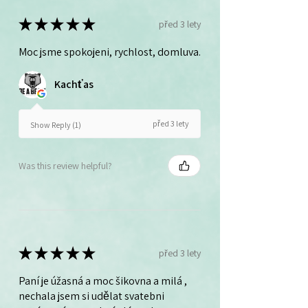
★
★
★
★
★
před 3 lety
Moc jsme spokojeni, rychlost, domluva.
Kachťas
před 3 lety
Show Reply (1)
Was this review helpful?
★
★
★
★
★
před 3 lety
Paní je úžasná a moc šikovna a milá ,
nechala jsem si udělat svatebni