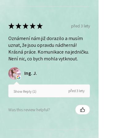
★
★
★
★
★
před 3 lety
Oznámení nám již dorazilo a musím
uznat, že jsou opravdu nádherná!
Krásná práce. Komunikace na jedničku.
Není nic, co bych mohla vytknout.
Ing. J.
před 3 lety
Show Reply (1)
Was this review helpful?