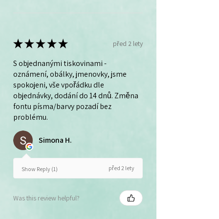
★
★
★
★
★
před 2 lety
S objednanými tiskovinami -
oznámení, obálky, jmenovky, jsme
spokojeni, vše vpořádku dle
objednávky, dodání do 14 dnů. Změna
fontu písma/barvy pozadí bez
problému.
Simona H.
před 2 lety
Show Reply (1)
Was this review helpful?