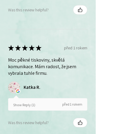
Was this review helpful?
★
★
★
★
★
před 1 rokem
Moc pěkné tiskoviny, skvělá
komunikace. Mám radost, že jsem
vybrala tuhle firmu.
Katka R.
před 1 rokem
Show Reply (1)
Was this review helpful?