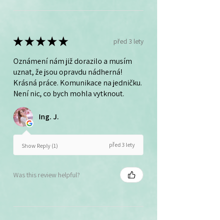
★
★
★
★
★
před 3 lety
Oznámení nám již dorazilo a musím
uznat, že jsou opravdu nádherná!
Krásná práce. Komunikace na jedničku.
Není nic, co bych mohla vytknout.
Ing. J.
před 3 lety
Show Reply (1)
Was this review helpful?