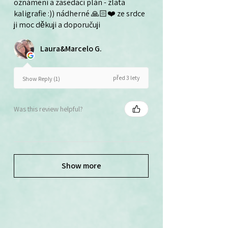
oznámení a zasedací plán - zlata
kaligrafie :)) nádherné 🙏🏻❤️ ze srdce
ji moc děkuji a doporučuji
Laura&Marcelo G.
před 3 lety
Show Reply (1)
Was this review helpful?
Show more