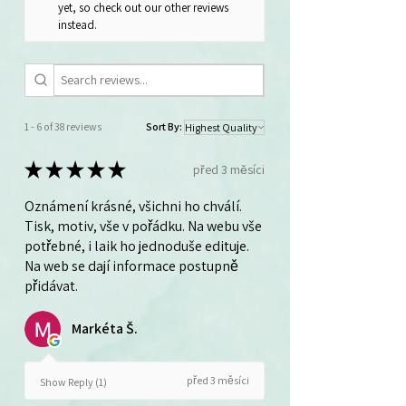
yet, so check out our other reviews
instead.
1 - 6 of 38 reviews
Sort By:
★
★
★
★
★
před 3 měsíci
Oznámení krásné, všichni ho chválí.
Tisk, motiv, vše v pořádku. Na webu vše
potřebné, i laik ho jednoduše edituje.
Na web se dají informace postupně
přidávat.
Markéta Š.
před 3 měsíci
Show Reply (1)