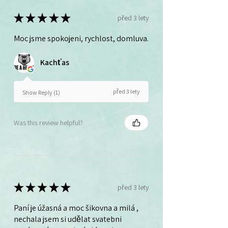
★
★
★
★
★
před 3 lety
Moc jsme spokojeni, rychlost, domluva.
Kachťas
před 3 lety
Show Reply (1)
Was this review helpful?
★
★
★
★
★
před 3 lety
Paní je úžasná a moc šikovna a milá ,
nechala jsem si udělat svatebni