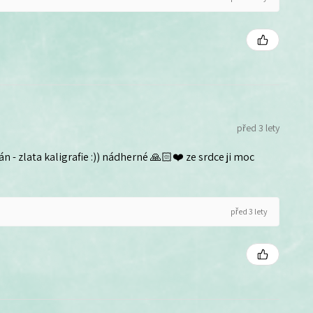
před 3 lety
n - zlata kaligrafie :)) nádherné 🙏🏻❤️ ze srdce ji moc
před 3 lety