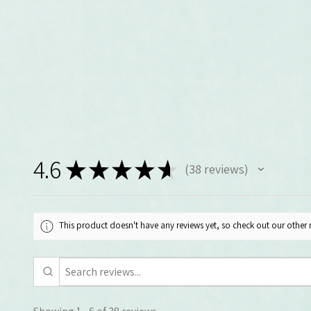
4.6
★
★
★
★
★
38
reviews
38
This product doesn't have any reviews yet, so check out our other 