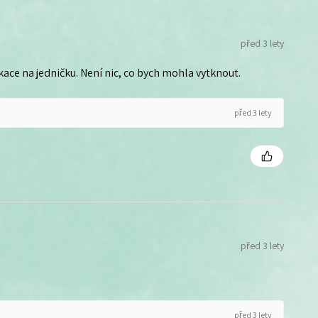
před 3 lety
ce na jedničku. Není nic, co bych mohla vytknout.
před 3 lety
před 3 lety
před 3 lety