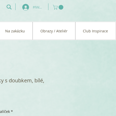
Přihlásit se
Na zakázku
Obrazy / Ateliér
Club Inspirace
y s doubkem, bílé,
alíček
*