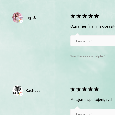
★
★
★
★
★
Ing. J.
Oznámení nám již dorazil
Show Reply (1)
Was this review helpful?
★
★
★
★
★
Kachťas
Moc jsme spokojeni, rych
Show Reply (1)