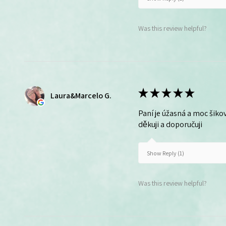
Was this review helpful?
★
★
★
★
★
Laura&Marcelo G.
Paní je úžasná a moc šikov
děkuji a doporučuji
Show Reply (1)
Was this review helpful?