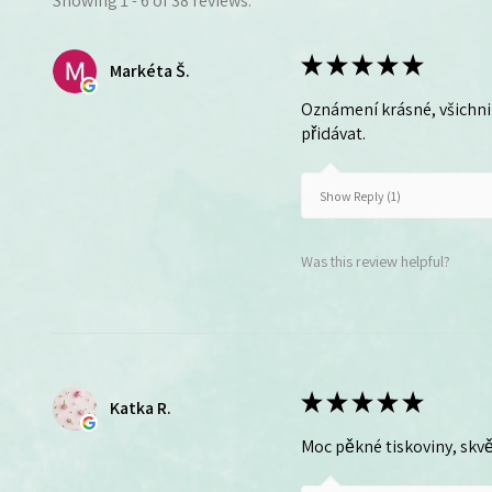
Showing 1 - 6 of 38 reviews.
★
★
★
★
★
Markéta Š.
Oznámení krásné, všichni 
přidávat.
Show Reply (1)
Was this review helpful?
★
★
★
★
★
Katka R.
Moc pěkné tiskoviny, skvě