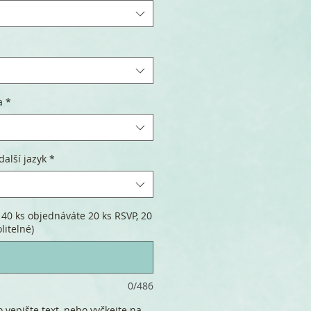
a
*
další jazyk
*
 40 ks objednáváte 20 ks RSVP, 20
litelné)
0/486
 vepište text, nebo vyčkejte na