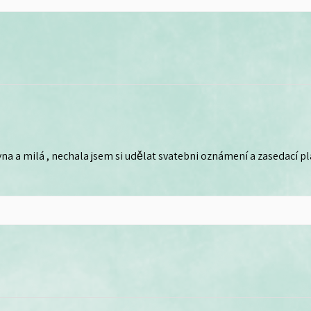
na a milá , nechala jsem si udělat svatebni oznámení a zasedací plá