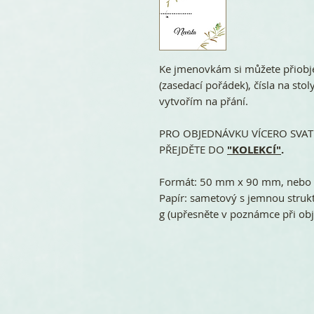
Ke jmenovkám si můžete přiobje
(zasedací pořádek), čísla na sto
vytvořím na přání.
PRO OBJEDNÁVKU VÍCERO SVATE
PŘEJDĚTE DO
"KOLEKCÍ"
.
Formát: 50 mm x 90 mm, nebo
Papír: sametový s jemnou struk
g (upřesněte v poznámce při ob