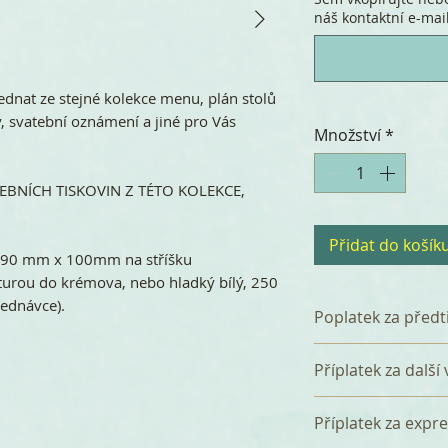
náš kontaktní e-mail.
dnat ze stejné kolekce menu, plán stolů
ly, svatební oznámení a jiné pro Vás
Množství
*
BNÍCH TISKOVIN Z TÉTO KOLEKCE,
Přidat do košík
 90 mm x 100mm na stříšku
turou do krémova, nebo hladký bílý, 250
jednávce).
Poplatek za předt
K celkové částce 
Příplatek za další
poplatek 120 Kč z
který zahrnuje p
Za přidání další 
Příplatek za expr
tři korektury. Pře
verzi (např. angl