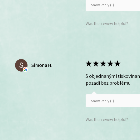
Show Reply (1)
Was this review helpful?
★
★
★
★
★
Simona H.
S objednanými tiskovinam
pozadí bez problému.
Show Reply (1)
Was this review helpful?