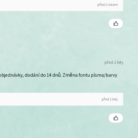
před 1 rokem
před 2 lety
 objednávky, dodání do 14 dnů. Změna fontu písma/barvy
před 2 lety