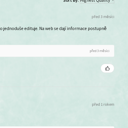
Sort By:
před 3 měsíci
 ho jednoduše edituje. Na web se dají informace postupně
před 3 měsíci
před 1 rokem