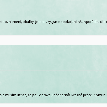
i - oznámení, obálky, jmenovky, jsme spokojeni, vše vpořádku dle
o a musím uznat, že jsou opravdu nádherná! Krásná práce. Komunika