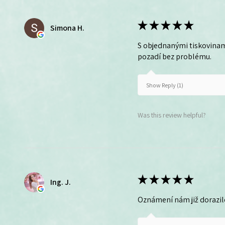
★
★
★
★
★
Simona H.
S objednanými tiskovinam
pozadí bez problému.
Show Reply (1)
Was this review helpful?
★
★
★
★
★
Ing. J.
Oznámení nám již dorazil