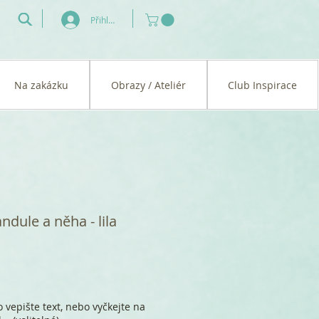
Přihlásit se
Na zakázku
Obrazy / Ateliér
Club Inspirace
dule a něha - lila
 vepište text, nebo vyčkejte na