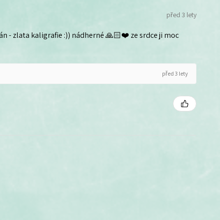
před 3 lety
n - zlata kaligrafie :)) nádherné 🙏🏻❤️ ze srdce ji moc
před 3 lety