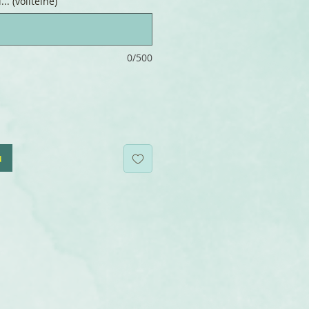
.. (volitelné)
0/500
u