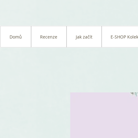
Domů
Recenze
Jak začít
E-SHOP Kolek