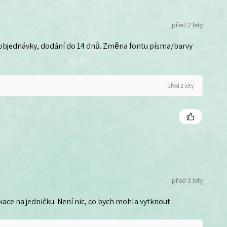
před 2 lety
 objednávky, dodání do 14 dnů. Změna fontu písma/barvy
před 2 lety
před 3 lety
ce na jedničku. Není nic, co bych mohla vytknout.