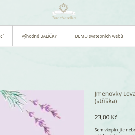
cí
Výhodné BALÍČKY
DEMO svatebních webů
Jmenovky Levan
(stříška)
Cena
23,00 Kč
Sem vkopírujte nebo