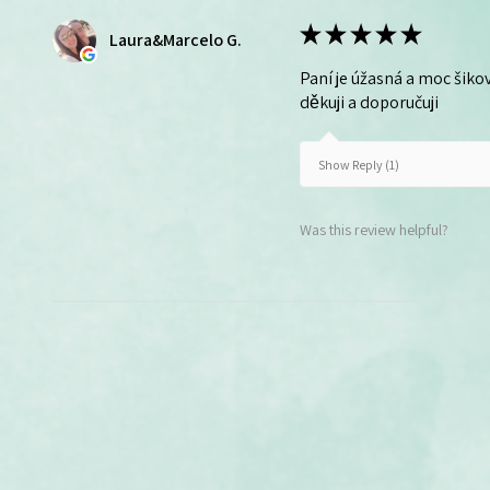
★
★
★
★
★
Laura&Marcelo G.
Paní je úžasná a moc šikov
děkuji a doporučuji
Show Reply (1)
Was this review helpful?