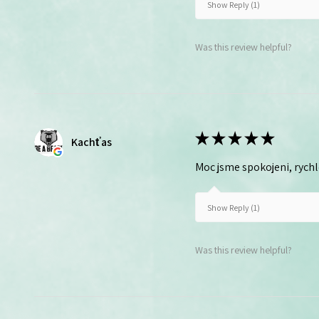
Show Reply (1)
Was this review helpful?
★
★
★
★
★
Kachťas
Moc jsme spokojeni, rych
Show Reply (1)
Was this review helpful?