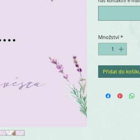
náš kontaktní e-mail.
Množství
*
Přidat do košík