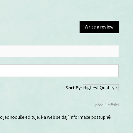
Write a review
Sort By:
před 3 měsíci
 ho jednoduše edituje. Na web se dají informace postupně