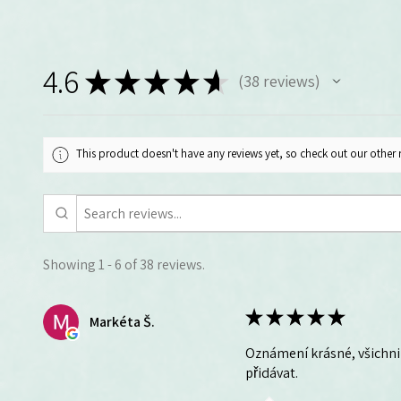
4.6
★
★
★
★
★
38
reviews
38
This product doesn't have any reviews yet, so check out our other 
Showing 1 - 6 of 38 reviews.
★
★
★
★
★
Markéta Š.
Oznámení krásné, všichni 
přidávat.