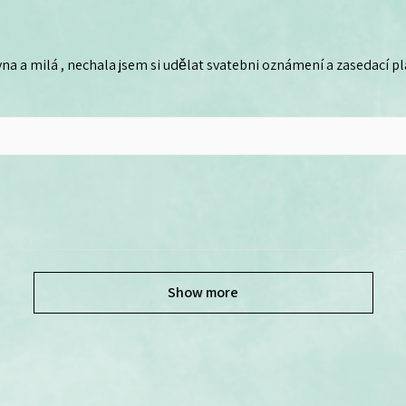
na a milá , nechala jsem si udělat svatebni oznámení a zasedací plá
Show more