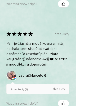
Was this review helpful?
★
★
★
★
★
před 3 lety
Paní je úžasná a moc šikovna a milá ,
nechala jsem si udělat svatebni
oznámení a zasedací plán - zlata
kaligrafie :)) nádherné 🙏🏻❤️ ze srdce
ji moc děkuji a doporučuji
Laura&Marcelo G.
před 3 lety
Show Reply (1)
Was this review helpful?