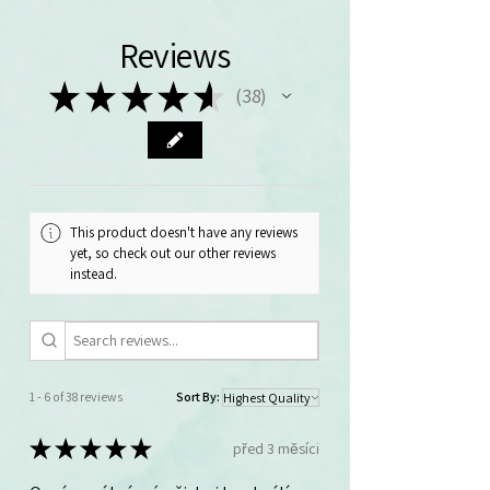
Reviews
★
★
★
★
★
38
38
This product doesn't have any reviews
yet, so check out our other reviews
instead.
1 - 6 of 38 reviews
Sort By:
★
★
★
★
★
před 3 měsíci