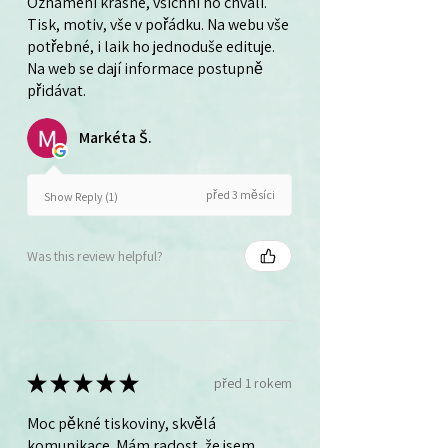
Oznámení krásné, všichni ho chválí.
Tisk, motiv, vše v pořádku. Na webu vše
potřebné, i laik ho jednoduše edituje.
Na web se dají informace postupně
přidávat.
Markéta Š.
před 3 měsíci
Show Reply (1)
Was this review helpful?
★
★
★
★
★
před 1 rokem
Moc pěkné tiskoviny, skvělá
komunikace. Mám radost, že jsem