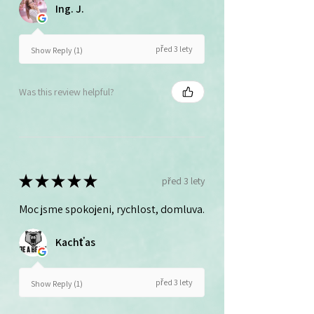
Ing. J.
před 3 lety
Show Reply (1)
Was this review helpful?
★
★
★
★
★
před 3 lety
Moc jsme spokojeni, rychlost, domluva.
Kachťas
před 3 lety
Show Reply (1)