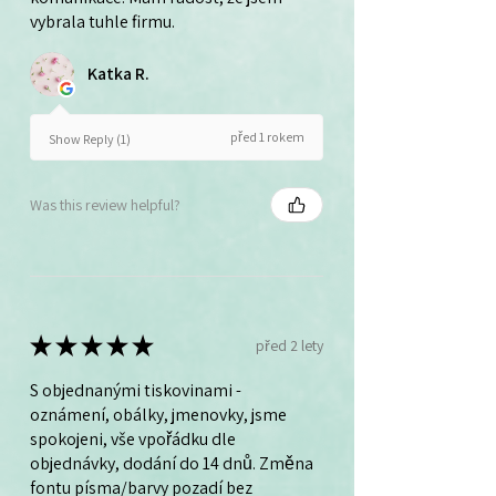
vybrala tuhle firmu.
Katka R.
před 1 rokem
Show Reply (1)
Was this review helpful?
★
★
★
★
★
před 2 lety
S objednanými tiskovinami -
oznámení, obálky, jmenovky, jsme
spokojeni, vše vpořádku dle
objednávky, dodání do 14 dnů. Změna
fontu písma/barvy pozadí bez