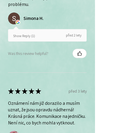
problému.
Simona H.
před 2 lety
Show Reply (1)
Was this review helpful?
★
★
★
★
★
před 3 lety
Oznámení nám již dorazilo a musím
uznat, že jsou opravdu nádherná!
Krásná práce. Komunikace na jedničku.
Není nic, co bych mohla vytknout.