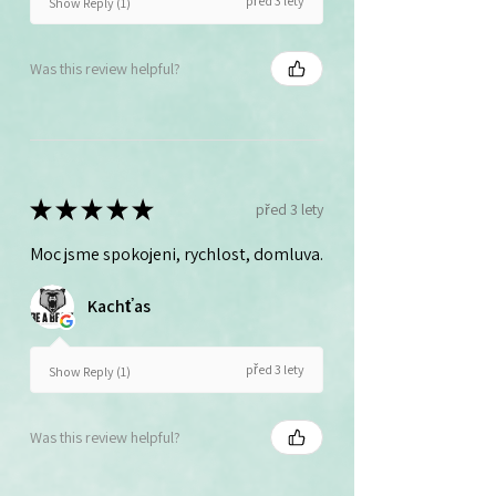
před 3 lety
Show Reply (1)
Was this review helpful?
★
★
★
★
★
před 3 lety
Moc jsme spokojeni, rychlost, domluva.
Kachťas
před 3 lety
Show Reply (1)
Was this review helpful?