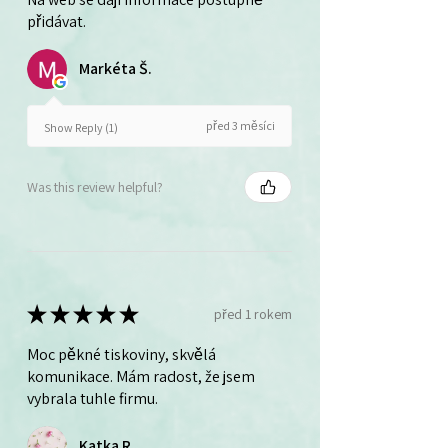
přidávat.
Markéta Š.
před 3 měsíci
Show Reply (1)
Was this review helpful?
★
★
★
★
★
před 1 rokem
Moc pěkné tiskoviny, skvělá
komunikace. Mám radost, že jsem
vybrala tuhle firmu.
Katka R.