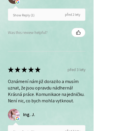
před 2 lety
Show Reply (1)
Was this review helpful?
★
★
★
★
★
před 3 lety
Oznámení nám již dorazilo a musím
uznat, že jsou opravdu nádherná!
Krásná práce. Komunikace na jedničku.
Není nic, co bych mohla vytknout.
Ing. J.