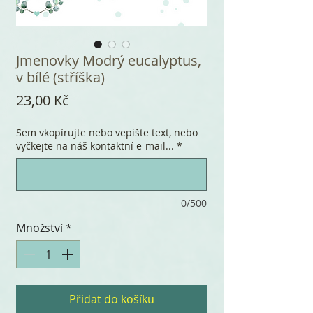
Jmenovky Modrý eucalyptus,
v bílé (stříška)
Cena
23,00 Kč
Sem vkopírujte nebo vepište text, nebo
vyčkejte na náš kontaktní e-mail...
*
0/500
Množství
*
Přidat do košíku