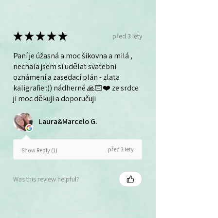
★
★
★
★
★
před 3 lety
Paní je úžasná a moc šikovna a milá ,
nechala jsem si udělat svatebni
oznámení a zasedací plán - zlata
kaligrafie :)) nádherné 🙏🏻❤️ ze srdce
ji moc děkuji a doporučuji
Laura&Marcelo G.
před 3 lety
Show Reply (1)
Was this review helpful?