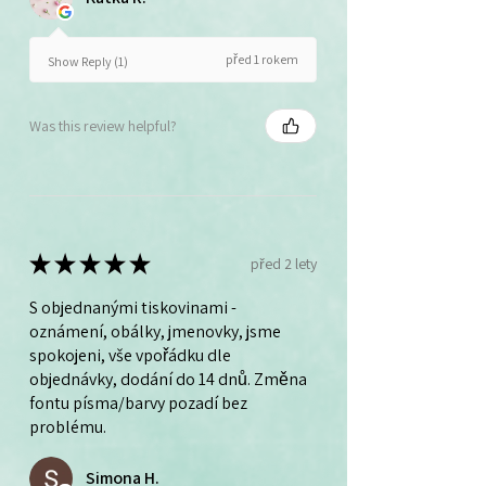
před 1 rokem
Show Reply (1)
Was this review helpful?
★
★
★
★
★
před 2 lety
S objednanými tiskovinami -
oznámení, obálky, jmenovky, jsme
spokojeni, vše vpořádku dle
objednávky, dodání do 14 dnů. Změna
fontu písma/barvy pozadí bez
problému.
Simona H.