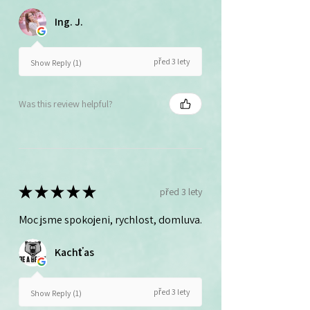
Ing. J.
před 3 lety
Show Reply (1)
Was this review helpful?
★
★
★
★
★
před 3 lety
Moc jsme spokojeni, rychlost, domluva.
Kachťas
před 3 lety
Show Reply (1)