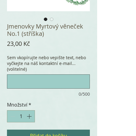
Jmenovky Myrtový věneček
No.1 (stříška)
Cena
23,00 Kč
Sem vkopírujte nebo vepište text, nebo
vyčkejte na náš kontaktní e-mail...
(volitelné)
0/500
Množství
*
Přidat do košíku