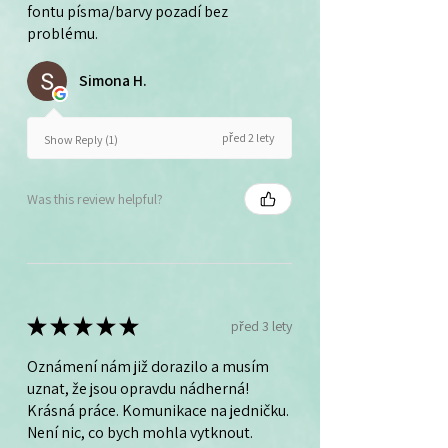
fontu písma/barvy pozadí bez
problému.
Simona H.
před 2 lety
Show Reply (1)
Was this review helpful?
★
★
★
★
★
před 3 lety
Oznámení nám již dorazilo a musím
uznat, že jsou opravdu nádherná!
Krásná práce. Komunikace na jedničku.
Není nic, co bych mohla vytknout.