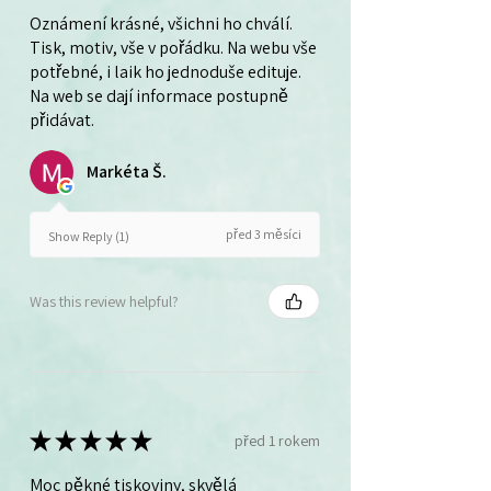
Oznámení krásné, všichni ho chválí.
Tisk, motiv, vše v pořádku. Na webu vše
potřebné, i laik ho jednoduše edituje.
Na web se dají informace postupně
přidávat.
Markéta Š.
před 3 měsíci
Show Reply (1)
Was this review helpful?
★
★
★
★
★
před 1 rokem
Moc pěkné tiskoviny, skvělá