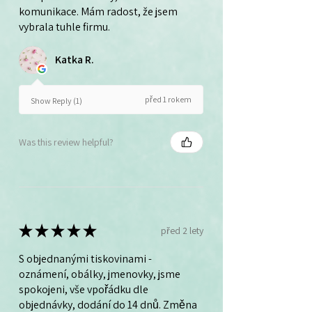
komunikace. Mám radost, že jsem
vybrala tuhle firmu.
Katka R.
před 1 rokem
Show Reply (1)
Was this review helpful?
★
★
★
★
★
před 2 lety
S objednanými tiskovinami -
oznámení, obálky, jmenovky, jsme
spokojeni, vše vpořádku dle
objednávky, dodání do 14 dnů. Změna