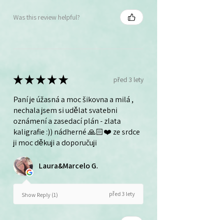
Was this review helpful?
★
★
★
★
★
před 3 lety
Paní je úžasná a moc šikovna a milá ,
nechala jsem si udělat svatebni
oznámení a zasedací plán - zlata
kaligrafie :)) nádherné 🙏🏻❤️ ze srdce
ji moc děkuji a doporučuji
Laura&Marcelo G.
před 3 lety
Show Reply (1)