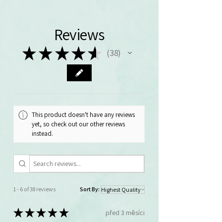
Reviews
★
★
★
★
★
38
38
This product doesn't have any reviews
yet, so check out our other reviews
instead.
1 - 6 of 38 reviews
Sort By:
★
★
★
★
★
před 3 měsíci